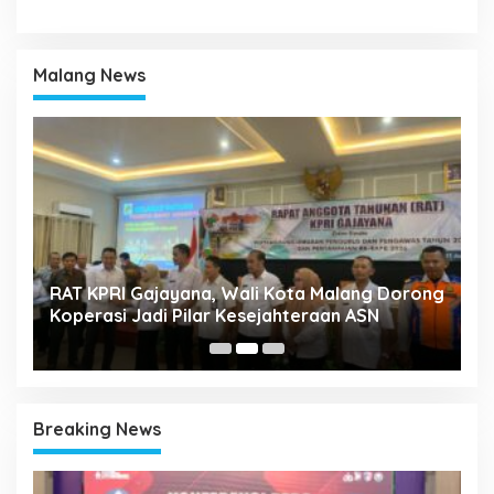
Malang News
k
RAT KPRI Gajayana, Wali Kota Malang Dorong
A
Koperasi Jadi Pilar Kesejahteraan ASN
2
Breaking News