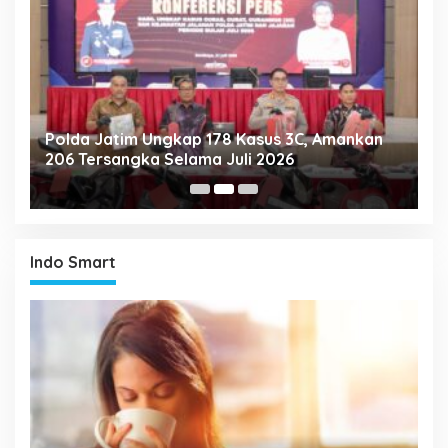
Polda Jatim Ungkap 178 Kasus 3C, Amankan
P
206 Tersangka Selama Juli 2026
P
T
Indo Smart