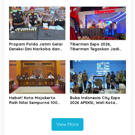
Feedback Tool untuk Guru
Tersangka Selama Juli 2026
SD Kota Depok
Propam Polda Jatim Gelar
Tiberman Expo 2026,
Deteksi Dini Narkoba dan
Tiberman Tegaskan Jadi
Judi Online di Polres
Supermarket Ban dan Velg
Jember
Terlengkap di Indonesia
Hebat! Kota Mojokerto
Buka Indonesia City Expo
Raih Nilai Sempurna 100
2026 APEKSI, Wali Kota
Persen dalam Penilaian
Mojokerto Gaungkan
Tindak Lanjut Perbaikan
Semangat Sinergi
Tata Kelola Pemda oleh
Antarkota
KPK
View More