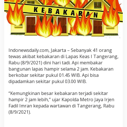
r
b
a
k
a
r
,
4
1
Indonewsdaily.com, Jakarta – Sebanyak 41 orang
O
tewas akibat kebakaran di Lapas Keas I Tangerang,
r
Rabu (8/9/2021) dini hari tadi. Api membakar
a
bangunan lapas hampir selama 2 jam. Kebakaran
n
berkobar sekitar pukul 01.45 WIB. Api bisa
g
dipadamkan sekitar pukul 03.00 WIB.
T
e
“Kemungkinan besar kebakaran terjadi sekitar
w
a
hampir 2 jam lebih,” ujar Kapolda Metro Jaya Irjen
s
Fadil Imran kepada wartawan di Tangerang, Rabu
,
(8/9/2021).
8
1
O