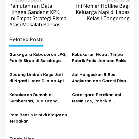
P
Pemutahiran Data
Ini Nomer Hotline Bagi
o
Hingga Gandeng KPK,
Keluarga Napi di Lapas
s
Ini Empat Strategi Risma
Kelas I Tangerang
Atasi Masalah Bansos
t
n
Related Posts
a
v
Gara-gara Kebocoran LPG,
Kebakaran Hebat Timpa
i
Pabrik Sirup di Surabaya
Pabrik Petis Jambon Pakis
Terbakar
g
Gudang Limbah Kayu Jati
Api Hanguskan 5 Bus
a
di Ngawi Ludes Dilalap Api
Angkutan dan Garasi Dinas
t
Perhubungan Kabupaten
Nabire
i
Kebakaran Rumah di
Gara-gara Percikan Api
Sumbersari, Dua Orang
Mesin Las, Pabrik di
o
Korban Luka Bakar
Temanggung Ludes
n
Terbakar
Pom Bensin Mini di Klayatan
Terbakar
Don't Miss