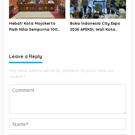
Hebat! Kota Mojokerto
Buka Indonesia City Expo
Raih Nilai Sempurna 100
2026 APEKSI, Wali Kota
Persen dalam Penilaian
Mojokerto Gaungkan
Tindak Lanjut Perbaikan
Semangat Sinergi
Tata Kelola Pemda oleh
Antarkota
KPK
Leave a Reply
Your email address will not be published.
Required fields are
marked
*