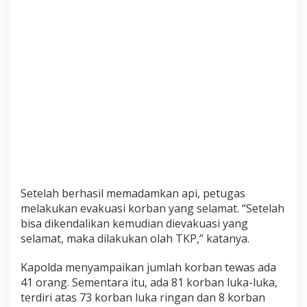
r
a
n
g
L
u
k
a
-
l
u
k
a
Setelah berhasil memadamkan api, petugas
melakukan evakuasi korban yang selamat. “Setelah
bisa dikendalikan kemudian dievakuasi yang
selamat, maka dilakukan olah TKP,” katanya.
Kapolda menyampaikan jumlah korban tewas ada
41 orang. Sementara itu, ada 81 korban luka-luka,
terdiri atas 73 korban luka ringan dan 8 korban