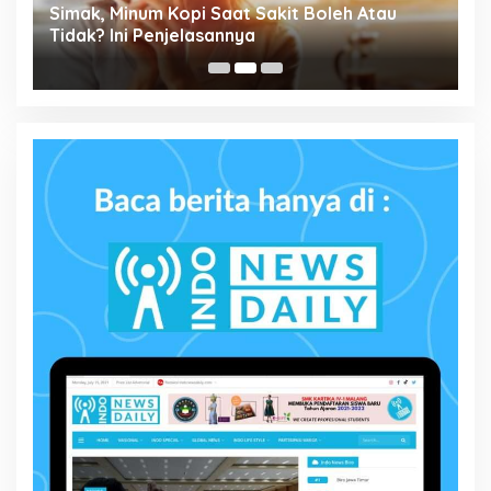
Simak, Minum Kopi Saat Sakit Boleh Atau
P
ta
Tidak? Ini Penjelasannya
M
P