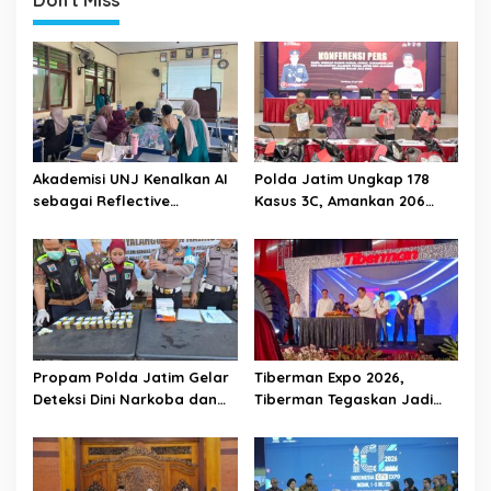
Akademisi UNJ Kenalkan AI
Polda Jatim Ungkap 178
sebagai Reflective
Kasus 3C, Amankan 206
Feedback Tool untuk Guru
Tersangka Selama Juli 2026
SD Kota Depok
Propam Polda Jatim Gelar
Tiberman Expo 2026,
Deteksi Dini Narkoba dan
Tiberman Tegaskan Jadi
Judi Online di Polres
Supermarket Ban dan Velg
Jember
Terlengkap di Indonesia