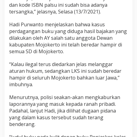
i
dan kode ISBN palsu ini sudah bisa adanya
s
tersangka,” jelasnya, Selasa (13/7/2021).
i
T
Hadi Purwanto menjelaskan bahwa kasus
a
perdagangan buku yang diduga hasil bajakan yang
k
dilakukan oleh AY salah satu anggota Dewan
P
kabupaten Mojokerto ini telah beredar hampir di
r
semua SD di Mojokerto.
o
f
“Kalau ilegal terus diedarkan jelas melanggar
e
aturan hukum, sedangkan LKS ini sudah beredar
s
i
hampir di seluruh Mojokerto bahkan luar Jawa,”
o
imbuhnya.
n
a
Menurutnya, polisi seakan-akan mengkaburkan
l
laporannya yang masuk kepada ranah pribadi.
Padahal, lanjut Hadi, jika dilihat dugaan pidana
yang dalam kasus tersebut sudah terang
benderang.
“Judul buku pada kulit depan buku Penjaskes kelas