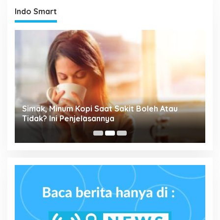
Indo Smart
Simak, Minum Kopi Saat Sakit Boleh Atau
P
ta
Tidak? Ini Penjelasannya
M
P