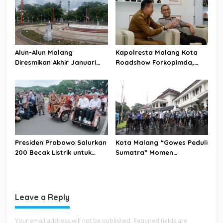
Alun-Alun Malang
Kapolresta Malang Kota
Diresmikan Akhir Januari
Roadshow Forkopimda,
2026
Perkuat Sinergi dan
Pemetaan Kamtibmas
Presiden Prabowo Salurkan
Kota Malang “Gowes Peduli
200 Becak Listrik untuk
Sumatra” Momen
Warga Kota Malang
Bersepeda Sambil Berbagi
Leave a Reply
Your email address will not be published.
Required fields are