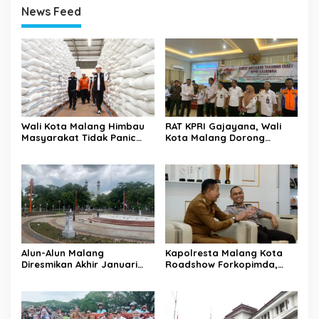
News Feed
Wali Kota Malang Himbau
RAT KPRI Gajayana, Wali
Masyarakat Tidak Panic
Kota Malang Dorong
Buying Jelang Lebaran
Koperasi Jadi Pilar
Kesejahteraan ASN
Alun-Alun Malang
Kapolresta Malang Kota
Diresmikan Akhir Januari
Roadshow Forkopimda,
2026
Perkuat Sinergi dan
Pemetaan Kamtibmas