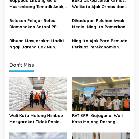
Bappeda Litbang Gelar
Buka Diskusi Antar Ormas,
a
Musrenbang Tematik Anak,
Walikota Ajak Ormas dan
t
Perempuan dan Tematik
LSM Harus Ikut Jaga
Disabilitas
Kondusifitas Pemilu
i
Belasan Pelajar Bolos
Dihadapan Puluhan Awak
Serentak 2024
Diamanakan Satpol PP
Media, Ning Ita Pamerkan
o
Kota Mojokerto
Layanan Unggulan RSUD
n
Kota Mojokerto
Ribuan Masyarakat Hadiri
Ning Ita Ajak Para Pemuda
Ngaji Bareng Cak Nun
Perkuat Perekonomian
untuk Peringati Isra MI’raj
Untuk Bela Negara
Don't Miss
Wali Kota Malang Himbau
RAT KPRI Gajayana, Wali
Masyarakat Tidak Panic
Kota Malang Dorong
Buying Jelang Lebaran
Koperasi Jadi Pilar
Kesejahteraan ASN