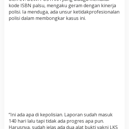
kode ISBN palsu, mengaku geram dengan kinerja
p
polisi. Ia menduga, ada unsur ketidakprofesionalan
a
t
polisi dalam membongkar kasus ini.
,
W
a
l
i
m
u
r
i
d
T
u
d
i
n
g
“Ini ada apa di kepolisian. Laporan sudah masuk
P
140 hari lalu tapi tidak ada progres apa pun.
o
l
Harusnya, sudah jelas ada dua alat bukti yakni LKS