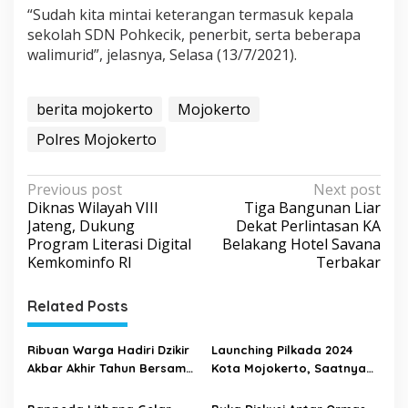
“Sudah kita mintai keterangan termasuk kepala
sekolah SDN Pohkecik, penerbit, serta beberapa
walimurid”, jelasnya, Selasa (13/7/2021).
berita mojokerto
Mojokerto
Polres Mojokerto
P
Previous post
Next post
Diknas Wilayah VIII
Tiga Bangunan Liar
o
Jateng, Dukung
Dekat Perlintasan KA
s
Program Literasi Digital
Belakang Hotel Savana
Kemkominfo RI
Terbakar
t
n
Related Posts
a
v
Ribuan Warga Hadiri Dzikir
Launching Pilkada 2024
i
Akbar Akhir Tahun Bersama
Kota Mojokerto, Saatnya
Gus Iqdam di Kota
Ubah Pola Pikir dalam
g
Mojokerto
Memilih Pemimpin