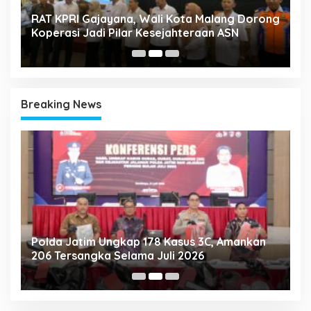
k
RAT KPRI Gajayana, Wali Kota Malang Dorong
A
Koperasi Jadi Pilar Kesejahteraan ASN
2
Breaking News
Polda Jatim Ungkap 178 Kasus 3C, Amankan
P
206 Tersangka Selama Juli 2026
P
T