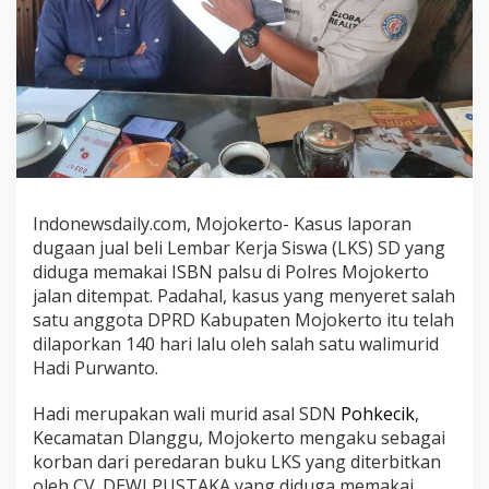
B
e
r
-
I
S
B
N
P
a
Indonewsdaily.com, Mojokerto- Kasus laporan
l
dugaan jual beli Lembar Kerja Siswa (LKS) SD yang
s
diduga memakai ISBN palsu di Polres Mojokerto
u
J
jalan ditempat. Padahal, kasus yang menyeret salah
a
satu anggota DPRD Kabupaten Mojokerto itu telah
l
dilaporkan 140 hari lalu oleh salah satu walimurid
a
Hadi Purwanto.
n
D
Hadi merupakan wali murid asal SDN
Pohkecik
,
i
Kecamatan Dlanggu, Mojokerto mengaku sebagai
t
korban dari peredaran buku LKS yang diterbitkan
e
oleh CV. DEWI PUSTAKA yang diduga memakai
m