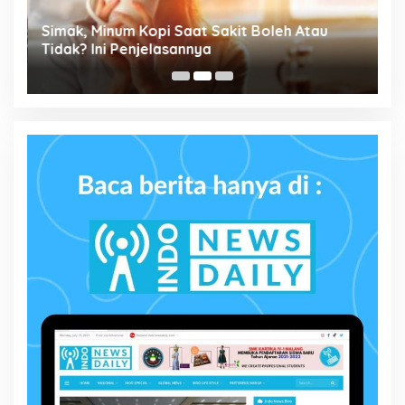
Simak, Minum Kopi Saat Sakit Boleh Atau
P
ta
Tidak? Ini Penjelasannya
M
P