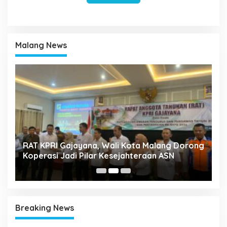
Malang News
k
RAT KPRI Gajayana, Wali Kota Malang Dorong
A
Koperasi Jadi Pilar Kesejahteraan ASN
2
Breaking News