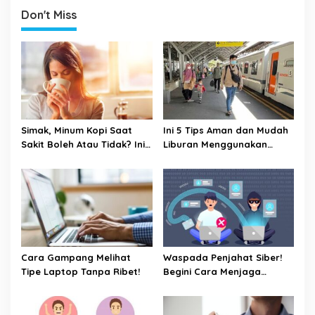
Sebagai Ketua PCNU
Don't Miss
Kabupaten Malang
Simak, Minum Kopi Saat
Ini 5 Tips Aman dan Mudah
Sakit Boleh Atau Tidak? Ini
Liburan Menggunakan
Penjelasannya
Kereta Api
Cara Gampang Melihat
Waspada Penjahat Siber!
Tipe Laptop Tanpa Ribet!
Begini Cara Menjaga
Keamanan Kata Sandi Anda