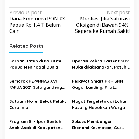
P
Previous post
Next post
Dana Konsumsi PON XX
Menkes: Jika Saturasi
o
Papua Rp 1,4 T Belum
Oksigen di Bawah 94%,
s
Cair
Segera ke Rumah Sakit!
t
Related Posts
n
a
Korban Jatuh di Kali Kimi
Operasi Zebra Cartenz 2021
v
Papua Meninggal Dunia
Mulai dilaksanakan, Patuhi
i
Tertib Lalin
g
Semarak PEPARNAS XVI
Pesawat Smart PK – SNN
PAPUA 2021 Solo gandeng
Gagal Landing, Pilot
a
WULING MOTOR dan
Meninggal Dunia di Ilaga
t
WULING FINANCE
Puncak Jaya
Satpam Hotel Bekuk Pelaku
Mayat Tergeletak di Lahan
i
Curanmor
Kosong Hebohkan Warga
o
Program Si – Ipar Sentuh
Sukses Membangun
n
Anak-Anak di Kabupaten
Ekonomi Keumatan, Gus
Asmat Papua
Aat Siap Dicalonkan