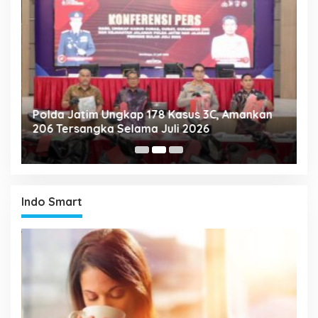
Polda Jatim Ungkap 178 Kasus 3C, Amankan
P
206 Tersangka Selama Juli 2026
P
T
Indo Smart