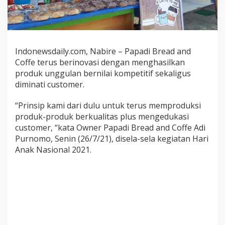
n
R
o
t
i
Indonewsdaily.com, Nabire – Papadi Bread and
E
Coffe terus berinovasi dengan menghasilkan
r
produk unggulan bernilai kompetitif sekaligus
o
diminati customer.
p
a
R
“Prinsip kami dari dulu untuk terus memproduksi
e
produk-produk berkualitas plus mengedukasi
n
customer, “kata Owner Papadi Bread and Coffe Adi
d
Purnomo, Senin (26/7/21), disela-sela kegiatan Hari
a
Anak Nasional 2021.
h
G
u
l
a