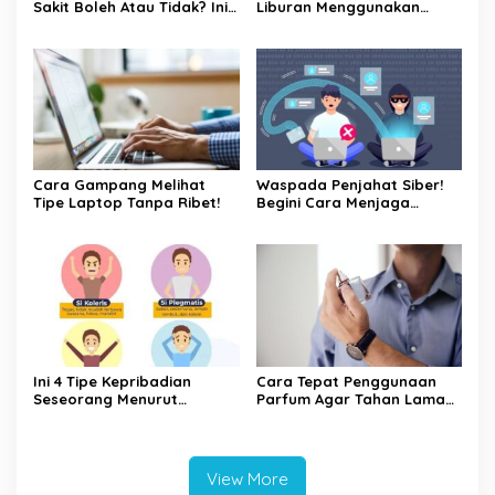
Sakit Boleh Atau Tidak? Ini
Liburan Menggunakan
Penjelasannya
Kereta Api
Cara Gampang Melihat
Waspada Penjahat Siber!
Tipe Laptop Tanpa Ribet!
Begini Cara Menjaga
Keamanan Kata Sandi Anda
Ini 4 Tipe Kepribadian
Cara Tepat Penggunaan
Seseorang Menurut
Parfum Agar Tahan Lama
Psikologi, Kamu yang
Seharian
Mana?
View More