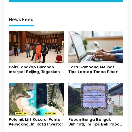
News Feed
Polri Tangkap Buronan
Cara Gampang Melihat
Interpol Beijing, Tegaskan
Tipe Laptop Tanpa Ribet!
Komitmen Berantas
Kejahatan Transnasional
Polemik Lift Kaca di Pantai
Papan Bunga Banyak
Kelingking, Ini Kata Investor
Diminati, Ini Tips Beli Papan
Bunga Ala Bali Florist