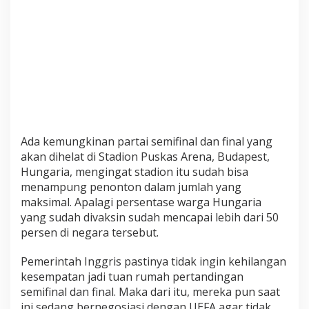
p
a
i
7
5
P
e
r
s
e
Ada kemungkinan partai semifinal dan final yang
n
akan dihelat di Stadion Puskas Arena, Budapest,
S
Hungaria, mengingat stadion itu sudah bisa
a
menampung penonton dalam jumlah yang
a
maksimal. Apalagi persentase warga Hungaria
t
yang sudah divaksin sudah mencapai lebih dari 50
S
persen di negara tersebut.
e
m
Pemerintah Inggris pastinya tidak ingin kehilangan
i
kesempatan jadi tuan rumah pertandingan
f
i
semifinal dan final. Maka dari itu, mereka pun saat
n
ini sedang bernegosiasi dengan UEFA agar tidak