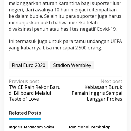
melonggarkan aturan karantina bagi suporter luar
negeri, dari awalnya 10 hari menjadi ditempatkan
ke dalam buble. Selain itu para suporter juga harus
menunjukkan bukti bahwa mereka telah
divaksinasi penuh atau hasil tes negatif Covid-19.
Ini termasuk juga untuk para tamu undangan UEFA
yang kabarnya bisa mencapai 2.500 orang.
Final Euro 2020
Stadion Wembley
P
Previous post
Next post
TWICE Raih Rekor Baru
Kebiasaan Buruk
o
di Billboard Melalui
Pemain Inggris Sampai
s
Taste of Love
Langgar Prokes
t
Related Posts
n
a
Inggris Terancam Saksi
Jam Mahal Pembalap