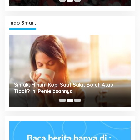
Indo Smart
Simak, Minum Kopi Saat Sakit Boleh Atau
P
ta
Tidak? Ini Penjelasannya
M
P