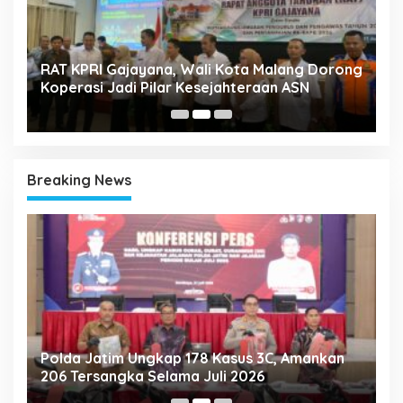
k
RAT KPRI Gajayana, Wali Kota Malang Dorong
A
Koperasi Jadi Pilar Kesejahteraan ASN
2
Breaking News
Polda Jatim Ungkap 178 Kasus 3C, Amankan
P
206 Tersangka Selama Juli 2026
P
T