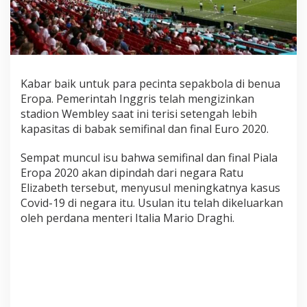
a
n
D
i
h
a
Kabar baik untuk para pecinta sepakbola di benua
d
Eropa. Pemerintah Inggris telah mengizinkan
i
stadion Wembley saat ini terisi setengah lebih
r
kapasitas di babak semifinal dan final Euro 2020.
i
P
e
Sempat muncul isu bahwa semifinal dan final Piala
n
Eropa 2020 akan dipindah dari negara Ratu
o
Elizabeth tersebut, menyusul meningkatnya kasus
n
Covid-19 di negara itu. Usulan itu telah dikeluarkan
t
oleh perdana menteri Italia Mario Draghi.
o
n
M
e
n
c
a