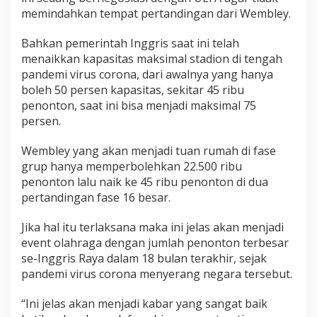
a
memindahkan tempat pertandingan dari Wembley.
l
d
Bahkan pemerintah Inggris saat ini telah
a
menaikkan kapasitas maksimal stadion di tengah
n
pandemi virus corona, dari awalnya yang hanya
F
boleh 50 persen kapasitas, sekitar 45 ribu
i
penonton, saat ini bisa menjadi maksimal 75
n
persen.
a
l
Wembley yang akan menjadi tuan rumah di fase
E
U
grup hanya memperbolehkan 22.500 ribu
R
penonton lalu naik ke 45 ribu penonton di dua
O
pertandingan fase 16 besar.
2
0
Jika hal itu terlaksana maka ini jelas akan menjadi
2
event olahraga dengan jumlah penonton terbesar
0
se-Inggris Raya dalam 18 bulan terakhir, sejak
pandemi virus corona menyerang negara tersebut.
“Ini jelas akan menjadi kabar yang sangat baik