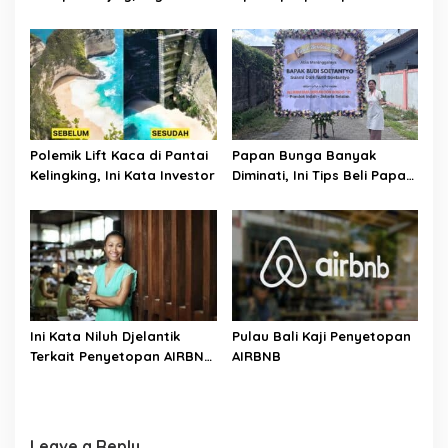
Komitmen Berantas
Kejahatan Transnasional
Polemik Lift Kaca di Pantai
Papan Bunga Banyak
Kelingking, Ini Kata Investor
Diminati, Ini Tips Beli Papan
Bunga Ala Bali Florist
Ini Kata Niluh Djelantik
Pulau Bali Kaji Penyetopan
Terkait Penyetopan AIRBNB
AIRBNB
di Bali
Leave a Reply