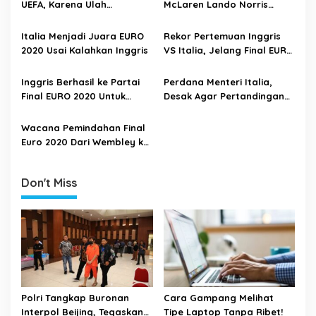
v
UEFA, Karena Ulah
McLaren Lando Norris
i
Suporternya Saat Final
Telah Dicuri Usai Nonton
EURO 2020
Final EURO 2020
g
Italia Menjadi Juara EURO
Rekor Pertemuan Inggris
2020 Usai Kalahkan Inggris
VS Italia, Jelang Final EURO
a
2020
t
Inggris Berhasil ke Partai
Perdana Menteri Italia,
i
Final EURO 2020 Untuk
Desak Agar Pertandingan
Pertama Kalinya
Semifinal dan Final Untuk
o
Dipindah
Wacana Pemindahan Final
n
Euro 2020 Dari Wembley ke
Puskas Arena
Don't Miss
Polri Tangkap Buronan
Cara Gampang Melihat
Interpol Beijing, Tegaskan
Tipe Laptop Tanpa Ribet!