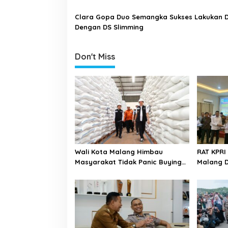
i
Clara Gopa Duo Semangka Sukses Lakukan D
o
Dengan DS Slimming
n
Don't Miss
Wali Kota Malang Himbau
RAT KPRI
Masyarakat Tidak Panic Buying
Malang D
Jelang Lebaran
Pilar Ke