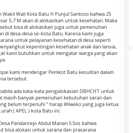
h Wakil Wali Kota Batu H Punjul Santoso bahwa 25
sar 5,7 M akan di alokasikan untuk kesehatan. Maka
rsebut bisa di alokasikan juga untuk pemenuhan
n di desa-desa se-kota Batu. Karena kami juga
rana untuk pelayanan kesehatan di desa seperti
menyangkut kepentingan kesehatan anak dan lansia,
gat kami butuhkan untuk mengatar warga yang akan
ya.
mpai kami mendengar Pemkot Batu kesulitan dalam
a tersebut.
apabila ada kata-kata pengalokasian DBHCHT untuk
ahal masih banyak pemenuhan kebutuhan saran dan
ang belum terpenuhi ” harap Wiweko yang juga ketua
rah ( APEL ) kota Batu ini.
 Desa Pandanrejo Abdul Manan S.Sos bahwa
t bisa alokasi untuk sarana dan prasarana