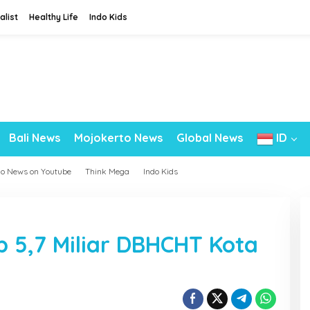
alist
Healthy Life
Indo Kids
Bali News
Mojokerto News
Global News
ID
do News on Youtube
Think Mega
Indo Kids
p 5,7 Miliar DBHCHT Kota