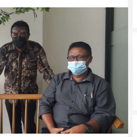
Wali Kota Malang Himbau
Masyarakat Tidak Panic Buying
Jelang Lebaran
Polres Ngawi Ungkap Peredaran
Okerbaya Amankan 2 Tersangka