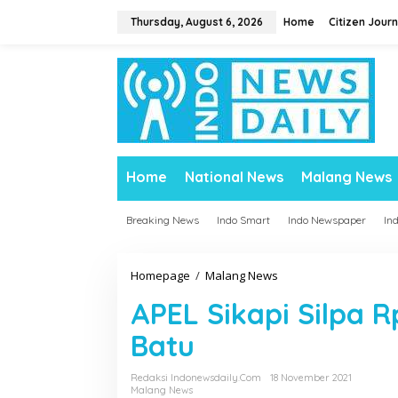
S
Thursday, August 6, 2026
Home
Citizen Journ
k
i
p
t
o
c
o
n
t
Home
National News
Malang News
e
n
t
Breaking News
Indo Smart
Indo Newspaper
In
Homepage
/
Malang News
A
P
APEL Sikapi Silpa R
E
L
Batu
S
i
Redaksi Indonewsdaily.com
18 November 2021
k
Malang News