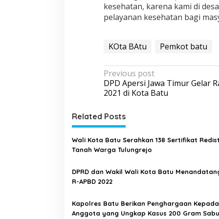
kesehatan, karena kami di de
pelayanan kesehatan bagi masya
KOta BAtu
Pemkot batu
P
Previous post
DPD Apersi Jawa Timur Gelar 
o
2021 di Kota Batu
s
t
Related Posts
n
a
Wali Kota Batu Serahkan 138 Sertifikat Redist
Tanah Warga Tulungrejo
v
i
DPRD dan Wakil Wali Kota Batu Menandatan
g
R-APBD 2022
a
Kapolres Batu Berikan Penghargaan Kepada
t
Anggota yang Ungkap Kasus 200 Gram Sab