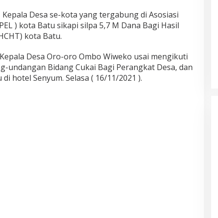
 Kepala Desa se-kota yang tergabung di Asosiasi
EL ) kota Batu sikapi silpa 5,7 M Dana Bagi Hasil
HCHT) kota Batu.
Akademisi UNJ Kenalkan AI
h Kepala Desa Oro-oro Ombo Wiweko usai mengikuti
sebagai Reflective Feedback Tool
untuk Guru SD Kota Depok
ng-undangan Bidang Cukai Bagi Perangkat Desa, dan
di hotel Senyum. Selasa ( 16/11/2021 ).