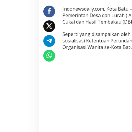
H
Indonewsdaily.com, Kota Batu –
T
Pemerintah Desa dan Lurah ( AP
K
Cukai dan Hasil Tembakau (DB
o
t
a
Seperti yang disampaikan ole
B
sosialisasi Ketentuan Perunda
a
Organisasi Wanita se-Kota Batu 
t
u