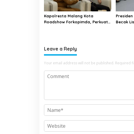
Kapolresta Malang Kota
Presiden
Roadshow Forkopimda, Perkuat
Becak Li
Sinergi dan Pemetaan
Malang
Kamtibmas
Leave a Reply
Your email address will not be published.
Required f