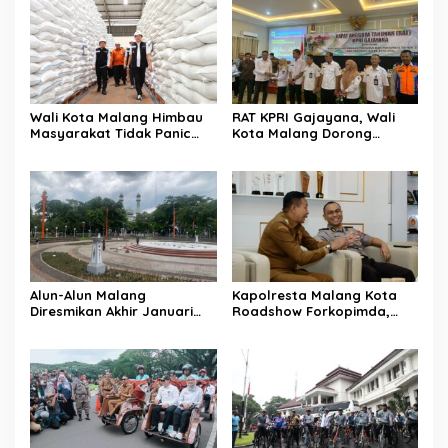
Wali Kota Malang Himbau
RAT KPRI Gajayana, Wali
Masyarakat Tidak Panic
Kota Malang Dorong
Buying Jelang Lebaran
Koperasi Jadi Pilar
Kesejahteraan ASN
Alun-Alun Malang
Kapolresta Malang Kota
Diresmikan Akhir Januari
Roadshow Forkopimda,
2026
Perkuat Sinergi dan
Pemetaan Kamtibmas