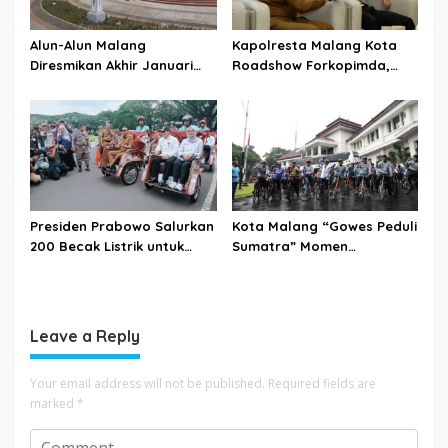
Alun-Alun Malang
Kapolresta Malang Kota
Diresmikan Akhir Januari
Roadshow Forkopimda,
2026
Perkuat Sinergi dan
Pemetaan Kamtibmas
Presiden Prabowo Salurkan
Kota Malang “Gowes Peduli
200 Becak Listrik untuk
Sumatra” Momen
Warga Kota Malang
Bersepeda Sambil Berbagi
Leave a Reply
Your email address will not be published.
Required fields are
marked
*