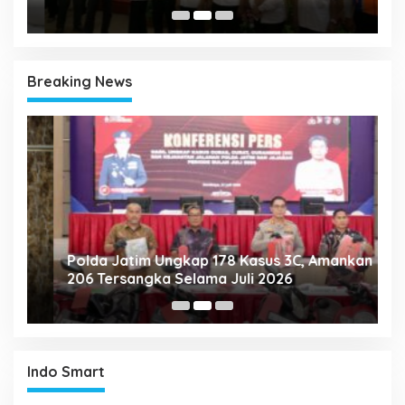
Breaking News
Polda Jatim Ungkap 178 Kasus 3C, Amankan
P
206 Tersangka Selama Juli 2026
P
T
Indo Smart