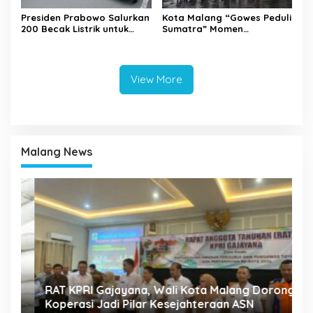
Presiden Prabowo Salurkan
Kota Malang “Gowes Peduli
200 Becak Listrik untuk
Sumatra” Momen
Warga Kota Malang
Bersepeda Sambil Berbagi
View More
Malang News
A
k
RAT KPRI Gajayana, Wali Kota Malang Dorong
2
Koperasi Jadi Pilar Kesejahteraan ASN