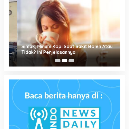
P
Simak, Minum Kopi Saat Sakit Boleh Atau
M
ta
Tidak? Ini Penjelasannya
P