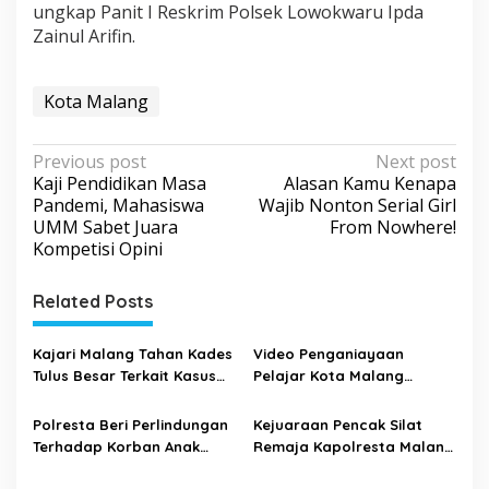
ungkap Panit I Reskrim Polsek Lowokwaru Ipda
Zainul Arifin.
Kota Malang
P
Previous post
Next post
Kaji Pendidikan Masa
Alasan Kamu Kenapa
o
Pandemi, Mahasiswa
Wajib Nonton Serial Girl
s
UMM Sabet Juara
From Nowhere!
Kompetisi Opini
t
n
Related Posts
a
v
Kajari Malang Tahan Kades
Video Penganiayaan
i
Tulus Besar Terkait Kasus
Pelajar Kota Malang
Dugaan Korupsi Dana Desa
Kembali Beredar – Polisi
g
Tahun 2020
Amankan 4 Orang Terduga
Polresta Beri Perlindungan
Kejuaraan Pencak Silat
a
yang Terlibat
Terhadap Korban Anak
Remaja Kapolresta Malang
t
Penganiayaan
Panti Asuhan yang Disiksa,
Kota Cup Tahun 2021 Resmi