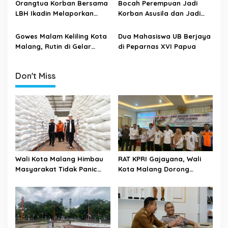
Sudah Periksa Para Saksi
di Buka
i
Orangtua Korban Bersama
Bocah Perempuan Jadi
dan Korban
LBH Ikadin Melaporkan
Korban Asusila dan Jadi
o
Kasus Penganiayaan dan
Korban Penyiksaan 8 Orang
n
Pencabulan ke Polresta
Gowes Malam Keliling Kota
Dua Mahasiswa UB Berjaya
Malang Kota
Malang, Rutin di Gelar
di Peparnas XVI Papua
Pedal Malam Official
Don't Miss
Wali Kota Malang Himbau
RAT KPRI Gajayana, Wali
Masyarakat Tidak Panic
Kota Malang Dorong
Buying Jelang Lebaran
Koperasi Jadi Pilar
Kesejahteraan ASN