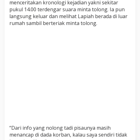
menceritakan kronologi kejadian yakni sekitar
u
pukul 14.00 terdengar suara minta tolong. Ia pun
s
langsung keluar dan melihat Lapiah berada di luar
u
rumah sambil berteriak minta tolong.
k
I
s
t
r
i
P
e
r
t
a
m
a
“Dari info yang nolong tadi pisaunya masih
menancap di dada korban, kalau saya sendiri tidak