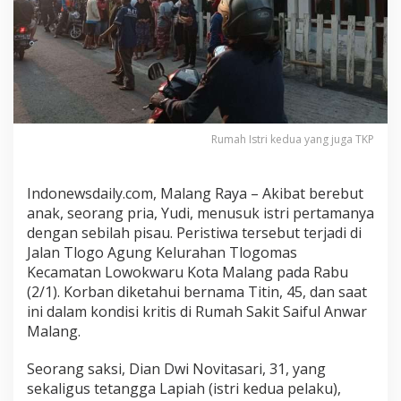
A
n
a
k
,
P
r
i
Rumah Istri kedua yang juga TKP
a
d
i
Indonewsdaily.com, Malang Raya – Akibat berebut
M
anak, seorang pria, Yudi, menusuk istri pertamanya
a
dengan sebilah pisau. Peristiwa tersebut terjadi di
l
Jalan Tlogo Agung Kelurahan Tlogomas
a
Kecamatan Lowokwaru Kota Malang pada Rabu
n
(2/1). Korban diketahui bernama Titin, 45, dan saat
g
ini dalam kondisi kritis di Rumah Sakit Saiful Anwar
N
e
Malang.
k
a
Seorang saksi, Dian Dwi Novitasari, 31, yang
t
sekaligus tetangga Lapiah (istri kedua pelaku),
T