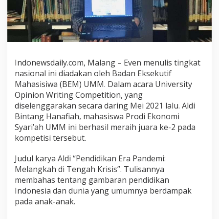
s
a
P
a
n
d
Indonewsdaily.com, Malang – Even menulis tingkat
e
m
nasional ini diadakan oleh Badan Eksekutif
i
Mahasisiwa (BEM) UMM. Dalam acara University
,
Opinion Writing Competition, yang
M
diselenggarakan secara daring Mei 2021 lalu. Aldi
a
Bintang Hanafiah, mahasiswa Prodi Ekonomi
h
Syari’ah UMM ini berhasil meraih juara ke-2 pada
a
kompetisi tersebut.
s
i
Judul karya Aldi “Pendidikan Era Pandemi:
s
Melangkah di Tengah Krisis”. Tulisannya
w
membahas tentang gambaran pendidikan
a
U
Indonesia dan dunia yang umumnya berdampak
M
pada anak-anak.
M
S