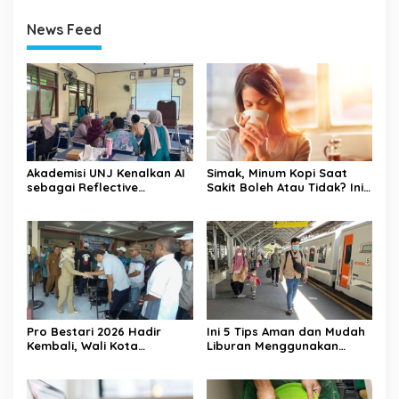
News Feed
Akademisi UNJ Kenalkan AI
Simak, Minum Kopi Saat
sebagai Reflective
Sakit Boleh Atau Tidak? Ini
Feedback Tool untuk Guru
Penjelasannya
SD Kota Depok
Pro Bestari 2026 Hadir
Ini 5 Tips Aman dan Mudah
Kembali, Wali Kota
Liburan Menggunakan
Mojokerto Dorong Generasi
Kereta Api
Berprestasi Raih
Pendidikan Tinggi