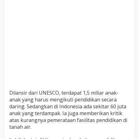
a
b
e
t
J
u
a
r
a
K
o
m
p
e
Dilansir dari UNESCO, terdapat 1,5 miliar anak-
t
anak yang harus mengikuti pendidikan secara
i
s
daring. Sedangkan di Indonesia ada sekitar 60 juta
i
anak yang terdampak. Ia juga memberikan kritik
O
atas kurangnya pemerataan fasilitas pendidikan di
p
tanah air.
i
n