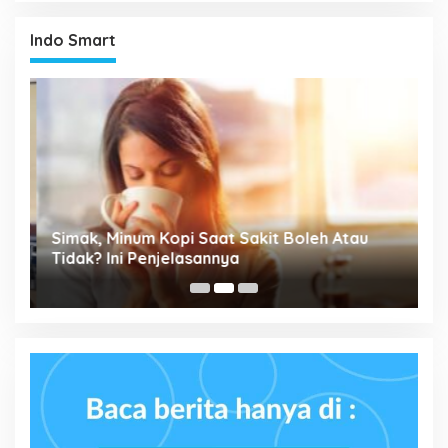
Indo Smart
Simak, Minum Kopi Saat Sakit Boleh Atau
P
ta
Tidak? Ini Penjelasannya
M
P