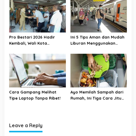
SD Kota Depok
Pro Bestari 2026 Hadir
Ini 5 Tips Aman dan Mudah
Kembali, Wali Kota
Liburan Menggunakan
Mojokerto Dorong Generasi
Kereta Api
Berprestasi Raih
Pendidikan Tinggi
Cara Gampang Melihat
Ayo Memilah Sampah dari
Tipe Laptop Tanpa Ribet!
Rumah, Ini Tiga Cara Jitu
Mengelola Sampah di
Rumah
Leave a Reply