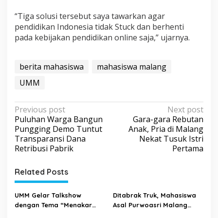
“Tiga solusi tersebut saya tawarkan agar
pendidikan Indonesia tidak Stuck dan berhenti
pada kebijakan pendidikan online saja,” ujarnya.
berita mahasiswa
mahasiswa malang
UMM
P
Previous post
Next post
Puluhan Warga Bangun
Gara-gara Rebutan
o
Pungging Demo Tuntut
Anak, Pria di Malang
s
Transparansi Dana
Nekat Tusuk Istri
Retribusi Pabrik
Pertama
t
n
Related Posts
a
v
UMM Gelar Talkshow
Ditabrak Truk, Mahasiswa
i
dengan Tema “Menakar
Asal Purwoasri Malang
Kebijakan Pemerintah
Tewas Kecelakaan di