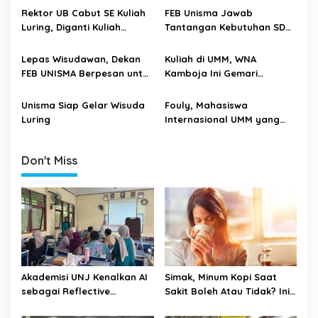
g
dalam Mempersiapkan SDM
Jombang
Rektor UB Cabut SE Kuliah
FEB Unisma Jawab
a
Unggul dan Daya Saing
Luring, Diganti Kuliah
Tantangan Kebutuhan SDM
t
Global”
Daring
Perbankan Syariah
i
Lepas Wisudawan, Dekan
Kuliah di UMM, WNA
FEB UNISMA Berpesan untuk
Kamboja Ini Gemari
o
Jadi Lulusan yang Smart
Budaya Indonesia
n
dan Adaptive
Unisma Siap Gelar Wisuda
Fouly, Mahasiswa
Luring
Internasional UMM yang
Sukses Jadi Youtuber
Don't Miss
Akademisi UNJ Kenalkan AI
Simak, Minum Kopi Saat
sebagai Reflective
Sakit Boleh Atau Tidak? Ini
Feedback Tool untuk Guru
Penjelasannya