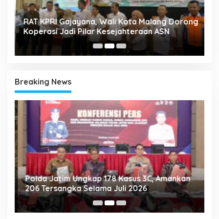
k
RAT KPRI Gajayana, Wali Kota Malang Dorong
A
Koperasi Jadi Pilar Kesejahteraan ASN
2
Breaking News
Polda Jatim Ungkap 178 Kasus 3C, Amankan
P
206 Tersangka Selama Juli 2026
P
T