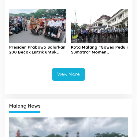
2026
Perkuat Sinergi dan
Pemetaan Kamtibmas
Presiden Prabowo Salurkan
Kota Malang “Gowes Peduli
200 Becak Listrik untuk
Sumatra” Momen
Warga Kota Malang
Bersepeda Sambil Berbagi
View More
Malang News