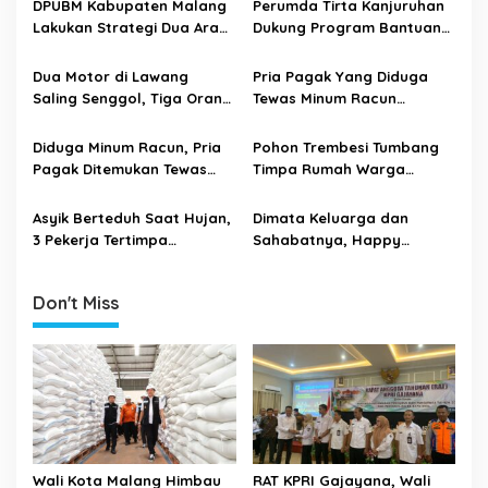
DPUBM Kabupaten Malang
Perumda Tirta Kanjuruhan
v
Lakukan Strategi Dua Arah,
Dukung Program Bantuan
i
Antisipasi Pohon Tumbang
Air Bersih Darurat Bencana
Musim Hujan
Kekeringan Kabupaten
g
Dua Motor di Lawang
Pria Pagak Yang Diduga
Malang
Saling Senggol, Tiga Orang
Tewas Minum Racun
a
Alami Luka Parah
Tinggalkan Surat Wasiat
t
Diduga Minum Racun, Pria
Pohon Trembesi Tumbang
i
Pagak Ditemukan Tewas
Timpa Rumah Warga
Dalam Kamar Tidurnya
Sukoanyar
o
Asyik Berteduh Saat Hujan,
Dimata Keluarga dan
n
3 Pekerja Tertimpa
Sahabatnya, Happy
Bangunan dan Dilarikan
Korban Pembunuhan
Kerumah Sakit
Seorang Pekerja Keras
Don't Miss
Wali Kota Malang Himbau
RAT KPRI Gajayana, Wali