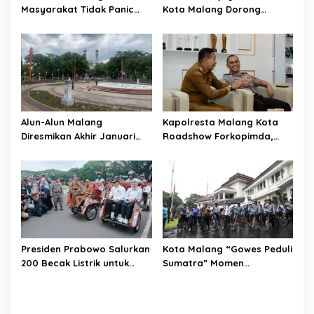
Masyarakat Tidak Panic
Kota Malang Dorong
Buying Jelang Lebaran
Koperasi Jadi Pilar
Kesejahteraan ASN
Alun-Alun Malang
Kapolresta Malang Kota
Diresmikan Akhir Januari
Roadshow Forkopimda,
2026
Perkuat Sinergi dan
Pemetaan Kamtibmas
Presiden Prabowo Salurkan
Kota Malang “Gowes Peduli
200 Becak Listrik untuk
Sumatra” Momen
Warga Kota Malang
Bersepeda Sambil Berbagi