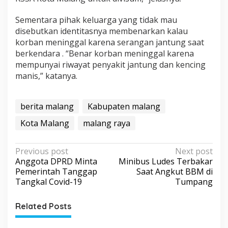
Sementara pihak keluarga yang tidak mau
disebutkan identitasnya membenarkan kalau
korban meninggal karena serangan jantung saat
berkendara . “Benar korban meninggal karena
mempunyai riwayat penyakit jantung dan kencing
manis,” katanya.
berita malang
Kabupaten malang
Kota Malang
malang raya
P
Previous post
Next post
Anggota DPRD Minta
Minibus Ludes Terbakar
o
Pemerintah Tanggap
Saat Angkut BBM di
s
Tangkal Covid-19
Tumpang
t
Related Posts
n
a