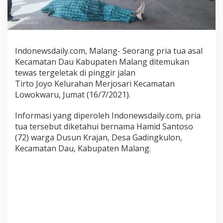
a
k
e
k
A
Indonewsdaily.com, Malang- Seorang pria tua asal
s
Kecamatan Dau Kabupaten Malang ditemukan
a
tewas tergeletak di pinggir jalan
l
Tirto Joyo Kelurahan Merjosari Kecamatan
D
a
Lowokwaru, Jumat (16/7/2021).
u
D
Informasi yang diperoleh Indonewsdaily.com, pria
i
tua tersebut diketahui bernama Hamid Santoso
t
(72) warga Dusun Krajan, Desa Gadingkulon,
e
Kecamatan Dau, Kabupaten Malang.
m
u
k
a
n
T
e
w