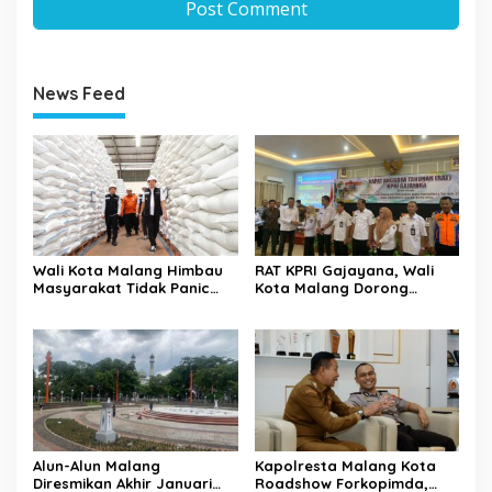
News Feed
Wali Kota Malang Himbau
RAT KPRI Gajayana, Wali
Masyarakat Tidak Panic
Kota Malang Dorong
Buying Jelang Lebaran
Koperasi Jadi Pilar
Kesejahteraan ASN
Alun-Alun Malang
Kapolresta Malang Kota
Diresmikan Akhir Januari
Roadshow Forkopimda,