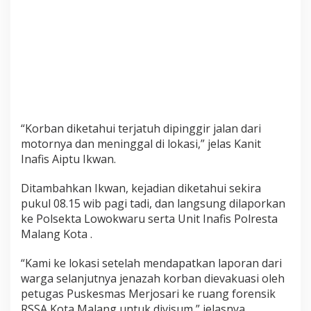
a
s
“Korban diketahui terjatuh dipinggir jalan dari
motornya dan meninggal di lokasi,” jelas Kanit
Inafis Aiptu Ikwan.
Ditambahkan Ikwan, kejadian diketahui sekira
pukul 08.15 wib pagi tadi, dan langsung dilaporkan
ke Polsekta Lowokwaru serta Unit Inafis Polresta
Malang Kota .
“Kami ke lokasi setelah mendapatkan laporan dari
warga selanjutnya jenazah korban dievakuasi oleh
petugas Puskesmas Merjosari ke ruang forensik
RSSA Kota Malang untuk divisum,” jelasnya.