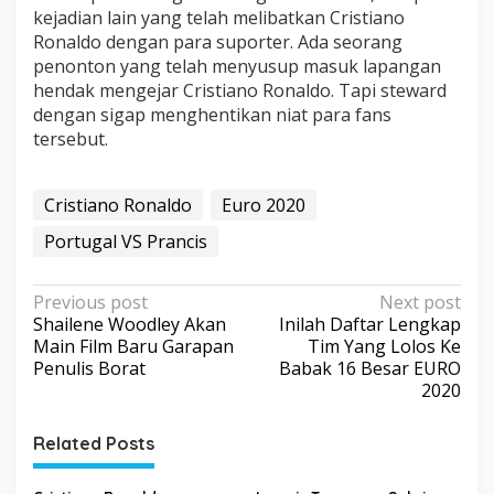
kejadian lain yang telah melibatkan Cristiano
Ronaldo dengan para suporter. Ada seorang
penonton yang telah menyusup masuk lapangan
hendak mengejar Cristiano Ronaldo. Tapi steward
dengan sigap menghentikan niat para fans
tersebut.
Cristiano Ronaldo
Euro 2020
Portugal VS Prancis
P
Previous post
Next post
Shailene Woodley Akan
Inilah Daftar Lengkap
o
Main Film Baru Garapan
Tim Yang Lolos Ke
s
Penulis Borat
Babak 16 Besar EURO
2020
t
n
Related Posts
a
v