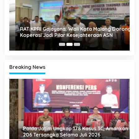
A
k
RAT KPRI Gajayana, Wali Kota Malang Dorong
2
Koperasi Jadi Pilar Kesejahteraan ASN
Breaking News
Polda Jatim Ungkap 178 Kasus 3C, Amankan
P
206 Tersangka Selama Juli 2026
P