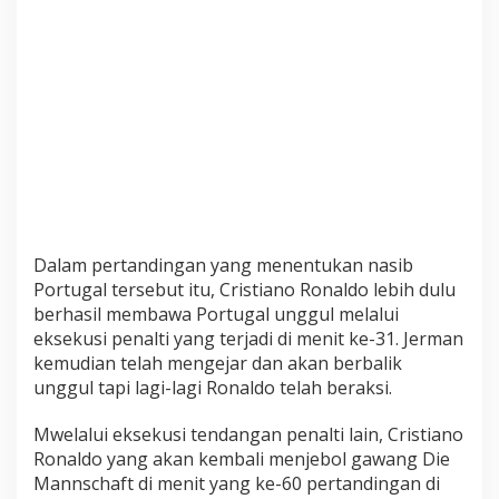
a
r
a
n
B
o
t
o
l
D
a
Dalam pertandingan yang menentukan nasib
r
Portugal tersebut itu, Cristiano Ronaldo lebih dulu
i
T
berhasil membawa Portugal unggul melalui
r
eksekusi penalti yang terjadi di menit ke-31. Jerman
i
kemudian telah mengejar dan akan berbalik
b
unggul tapi lagi-lagi Ronaldo telah beraksi.
u
n
Mwelalui eksekusi tendangan penalti lain, Cristiano
P
Ronaldo yang akan kembali menjebol gawang Die
e
Mannschaft di menit yang ke-60 pertandingan di
n