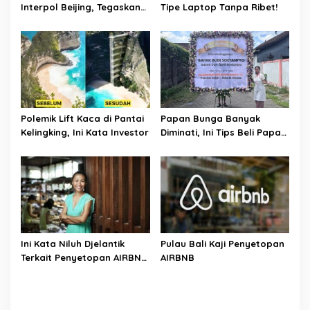
Interpol Beijing, Tegaskan
Tipe Laptop Tanpa Ribet!
Komitmen Berantas
Kejahatan Transnasional
Polemik Lift Kaca di Pantai
Papan Bunga Banyak
Kelingking, Ini Kata Investor
Diminati, Ini Tips Beli Papan
Bunga Ala Bali Florist
Ini Kata Niluh Djelantik
Pulau Bali Kaji Penyetopan
Terkait Penyetopan AIRBNB
AIRBNB
di Bali