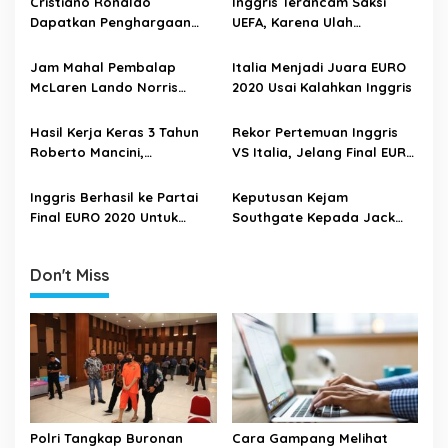
Cristiano Ronaldo
Inggris Terancam Saksi
i
Dapatkan Penghargaan
UEFA, Karena Ulah
Khusus di FIFA Awards 2021
Suporternya Saat Final
g
EURO 2020
Jam Mahal Pembalap
Italia Menjadi Juara EURO
a
McLaren Lando Norris
2020 Usai Kalahkan Inggris
t
Telah Dicuri Usai Nonton
Final EURO 2020
i
Hasil Kerja Keras 3 Tahun
Rekor Pertemuan Inggris
Roberto Mancini,
VS Italia, Jelang Final EURO
o
Membuahkan Hasil Manis
2020
n
Inggris Berhasil ke Partai
Keputusan Kejam
Final EURO 2020 Untuk
Southgate Kepada Jack
Pertama Kalinya
Grealish Yang Membuahkan
Hasil Manis
Don't Miss
Polri Tangkap Buronan
Cara Gampang Melihat