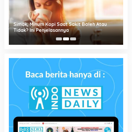
Simak, Minum Kopi Saat Sakit Boleh Atau
P
ta
Tidak? Ini Penjelasannya
M
P