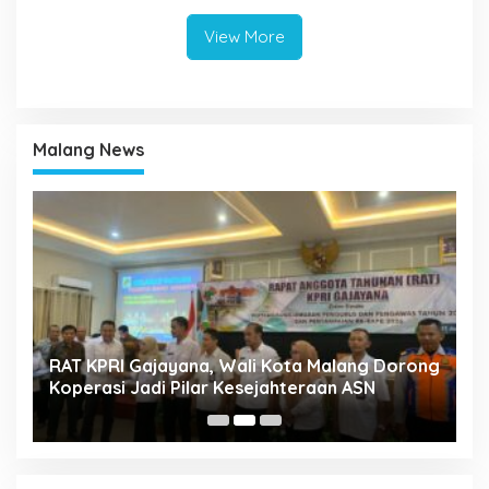
View More
Malang News
k
RAT KPRI Gajayana, Wali Kota Malang Dorong
A
Koperasi Jadi Pilar Kesejahteraan ASN
2