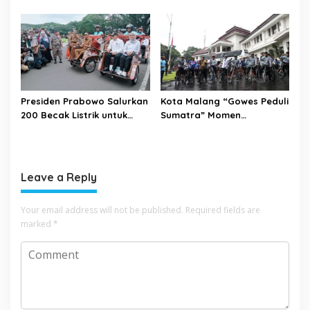
2026
Perkuat Sinergi dan
Pemetaan Kamtibmas
Presiden Prabowo Salurkan
Kota Malang “Gowes Peduli
200 Becak Listrik untuk
Sumatra” Momen
Warga Kota Malang
Bersepeda Sambil Berbagi
Leave a Reply
Your email address will not be published.
Required fields are
marked
*