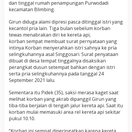
dan tinggal rumah penampungan Purwodadi
o
kecamatan Blimbing.
l
P
r
Girun diduga alami dipresi pasca ditinggal istri yang
i
kecantol pria lain. Tiga bulan sebelum korban
a
tewas menabrakan diri ke kereta api,
L
korban sempat membuat surat pernyataan yang
a
intinya Korban menyerahkan istri sahnya ke pria
i
selingkuhannya asal Singgosari. Surat penyataan
n
dibuat di desa tempat tinggalnya disaksikan
perangkat dusun setempat bahkan dengan istri
serta pria selingkuhannya pada tanggal 24
September 2021 lalu.
Sementara itu Pidek (35), saksi merasa kaget saat
melihat korban yang akrab dipanggil Girun yang
tiba-tiba berjalan di tengah jalur kereta api. Saat itu
korban mulai memasuki area rel kereta api sekitar
pukul 10.10.
“Korban ini sempat diperingatkan karena kereta