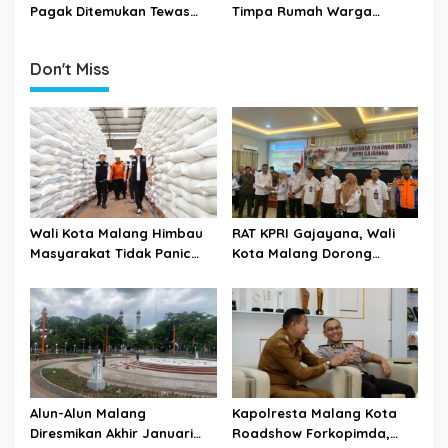
Pagak Ditemukan Tewas
Timpa Rumah Warga
Dalam Kamar Tidurnya
Sukoanyar
Don't Miss
Wali Kota Malang Himbau
RAT KPRI Gajayana, Wali
Masyarakat Tidak Panic
Kota Malang Dorong
Buying Jelang Lebaran
Koperasi Jadi Pilar
Kesejahteraan ASN
Alun-Alun Malang
Kapolresta Malang Kota
Diresmikan Akhir Januari
Roadshow Forkopimda,