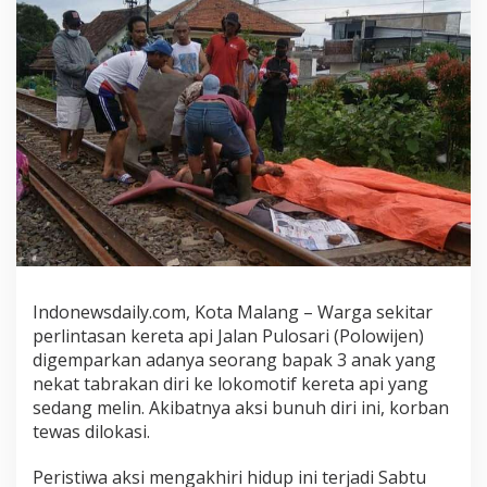
a
b
r
a
k
k
a
n
D
i
r
i
K
e
Indonewsdaily.com, Kota Malang – Warga sekitar
K
e
perlintasan kereta api Jalan Pulosari (Polowijen)
r
digemparkan adanya seorang bapak 3 anak yang
e
nekat tabrakan diri ke lokomotif kereta api yang
t
sedang melin. Akibatnya aksi bunuh diri ini, korban
a
tewas dilokasi.
A
p
Peristiwa aksi mengakhiri hidup ini terjadi Sabtu
i