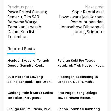
P
Previous post
Next post
Pasca Erupsi Gunung
Sopir Rental Asal
o
Semeru, Tim SAR
Lowokwaru Jadi Korban
s
Bersama Warga
Pembunuhan dan
Temukan Jenasah
Jenasahnya Dibuang di
t
Dalam Kondisi
Jurang Srigonco
n
Tertimbun
a
v
Related Posts
i
Menjadi Skooci di Tengah
Pejalan Kaki Tua Tewas
g
Gegap Gempita Kopi
Ketabrak Truk Muatan Kayu
a
Kekinian
di Gondanglegi
t
Dua Motor di Lawang
Plesengan Sepanjang 25
Saling Senggol, Tiga Orang
Longsor, Dua Rumah
i
Alami Luka Parah
Warga Muharto Terancam
o
Ambrol
Gudang Pabrik Karet Ludes
Pria Pagak Yang Diduga
n
Terbakar, Kerugian
Tewas Minum Racun
Mencapai 500 Juta Rupiah
Tinggalkan Surat Wasiat
Diduga Minum Racun, Pria
Pohon Trembesi Tumbang