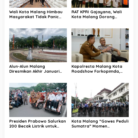
Wali Kota Malang Himbau
RAT KPRI Gajayana, Wali
Masyarakat Tidak Panic
Kota Malang Dorong
Buying Jelang Lebaran
Koperasi Jadi Pilar
Kesejahteraan ASN
Alun-Alun Malang
Kapolresta Malang Kota
Diresmikan Akhir Januari
Roadshow Forkopimda,
2026
Perkuat Sinergi dan
Pemetaan Kamtibmas
Presiden Prabowo Salurkan
Kota Malang “Gowes Peduli
200 Becak Listrik untuk
Sumatra” Momen
Warga Kota Malang
Bersepeda Sambil Berbagi