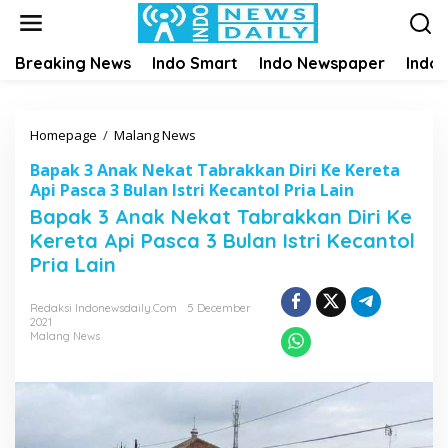
S
k
i
Breaking News
Indo Smart
Indo Newspaper
Indo
p
t
o
c
Homepage
/
Malang News
B
o
a
n
Bapak 3 Anak Nekat Tabrakkan Diri Ke Kereta
p
t
Api Pasca 3 Bulan Istri Kecantol Pria Lain
a
e
Bapak 3 Anak Nekat Tabrakkan Diri Ke
k
n
3
Kereta Api Pasca 3 Bulan Istri Kecantol
t
A
Pria Lain
n
a
Redaksi Indonewsdaily.com
5 December
k
2021
N
Malang News
e
k
a
t
T