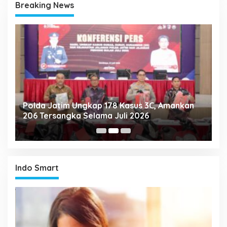
Breaking News
Polda Jatim Ungkap 178 Kasus 3C, Amankan
P
206 Tersangka Selama Juli 2026
P
T
Indo Smart