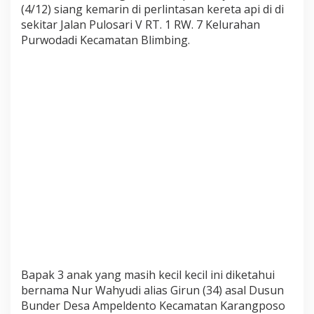
(4/12) siang kemarin di perlintasan kereta api di di
P
sekitar Jalan Pulosari V RT. 1 RW. 7 Kelurahan
a
Purwodadi Kecamatan Blimbing.
s
c
a
3
B
u
l
a
n
I
s
t
r
i
K
e
c
Bapak 3 anak yang masih kecil kecil ini diketahui
a
bernama Nur Wahyudi alias Girun (34) asal Dusun
n
Bunder Desa Ampeldento Kecamatan Karangposo
t