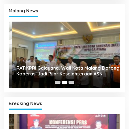
Malang News
A
k
RAT KPRI Gajayana, Wali Kota Malang Dorong
2
Koperasi Jadi Pilar Kesejahteraan ASN
Breaking News