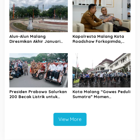
Alun-Alun Malang
Kapolresta Malang Kota
Diresmikan Akhir Januari
Roadshow Forkopimda,
2026
Perkuat Sinergi dan
Pemetaan Kamtibmas
Presiden Prabowo Salurkan
Kota Malang “Gowes Peduli
200 Becak Listrik untuk
Sumatra” Momen
Warga Kota Malang
Bersepeda Sambil Berbagi
View More