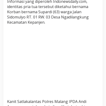
Informasi yang diperoleh Indonewsdaily.com,
y
identitas pria tua tersebut diketahui bernama
u
Korban bernama Supardi (63) warga Jalan
d
Sidomulyo RT. 01 RW. 03 Desa Ngadilangkung
i
Kecamatan Kepanjen.
G
o
n
d
a
n
g
l
e
g
i
Kanit Satlakalantas Polres Malang IPDA Andi