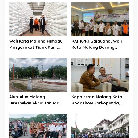
Wali Kota Malang Himbau
RAT KPRI Gajayana, Wali
Masyarakat Tidak Panic
Kota Malang Dorong
Buying Jelang Lebaran
Koperasi Jadi Pilar
Kesejahteraan ASN
Alun-Alun Malang
Kapolresta Malang Kota
Diresmikan Akhir Januari
Roadshow Forkopimda,
2026
Perkuat Sinergi dan
Pemetaan Kamtibmas