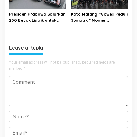
Presiden Prabowo Salurkan
Kota Malang “Gowes Peduli
200 Becak Listrik untuk
Sumatra” Momen
Warga Kota Malang
Bersepeda Sambil Berbagi
Leave a Reply
Your email address will not be published.
Required fields are
marked
*