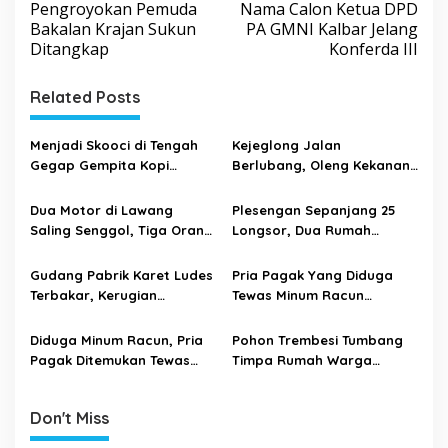
o
Pengroyokan Pemuda
Nama Calon Ketua DPD
s
Bakalan Krajan Sukun
PA GMNI Kalbar Jelang
Ditangkap
Konferda III
t
n
Related Posts
a
v
Menjadi Skooci di Tengah
Kejeglong Jalan
i
Gegap Gempita Kopi
Berlubang, Oleng Kekanan
Kekinian
Ketabrak Truk, Wanita
g
Karangbesuki Tewas
Dua Motor di Lawang
Plesengan Sepanjang 25
a
Dilokasi
Saling Senggol, Tiga Orang
Longsor, Dua Rumah
t
Alami Luka Parah
Warga Muharto Terancam
Ambrol
i
Gudang Pabrik Karet Ludes
Pria Pagak Yang Diduga
Terbakar, Kerugian
Tewas Minum Racun
o
Mencapai 500 Juta Rupiah
Tinggalkan Surat Wasiat
n
Diduga Minum Racun, Pria
Pohon Trembesi Tumbang
Pagak Ditemukan Tewas
Timpa Rumah Warga
Dalam Kamar Tidurnya
Sukoanyar
Don't Miss