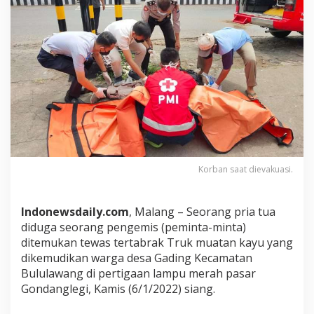
w
a
s
K
e
t
a
b
r
a
k
T
Korban saat dievakuasi.
r
u
k
Indonewsdaily.com
, Malang – Seorang pria tua
M
diduga seorang pengemis (peminta-minta)
u
ditemukan tewas tertabrak Truk muatan kayu yang
a
dikemudikan warga desa Gading Kecamatan
t
a
Bululawang di pertigaan lampu merah pasar
n
Gondanglegi, Kamis (6/1/2022) siang.
K
a