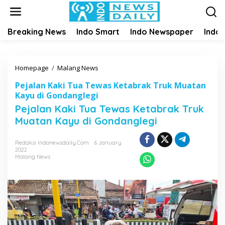
S
k
i
Breaking News
Indo Smart
Indo Newspaper
Indo
p
t
o
c
Homepage
/
Malang News
P
o
e
n
Pejalan Kaki Tua Tewas Ketabrak Truk Muatan
j
t
Kayu di Gondanglegi
a
e
Pejalan Kaki Tua Tewas Ketabrak Truk
l
n
a
Muatan Kayu di Gondanglegi
t
n
K
Redaksi Indonewsdaily.com
6 January
a
2022
Malang News
k
i
T
u
a
T
e