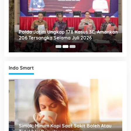
Polda Jatim Ungkap 178 Kasus 3C, Amankan
P
206 Tersangka Selama Juli 2026
P
T
Indo Smart
P
Simak, Minum Kopi Saat Sakit Boleh Atau
M