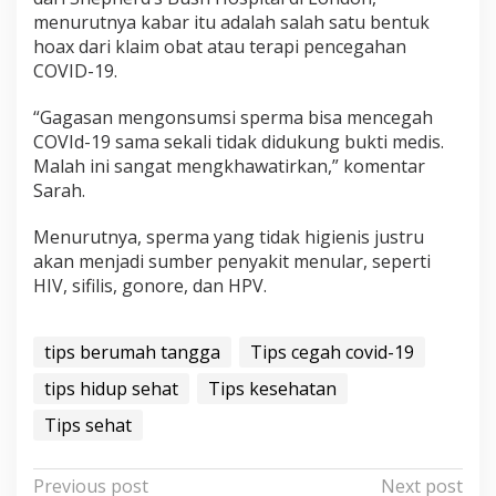
s
menurutnya kabar itu adalah salah satu bentuk
a
hoax dari klaim obat atau terapi pencegahan
n
COVID-19.
n
y
“Gagasan mengonsumsi sperma bisa mencegah
a
COVId-19 sama sekali tidak didukung bukti medis.
Malah ini sangat mengkhawatirkan,” komentar
Sarah.
Menurutnya, sperma yang tidak higienis justru
akan menjadi sumber penyakit menular, seperti
HIV, sifilis, gonore, dan HPV.
tips berumah tangga
Tips cegah covid-19
tips hidup sehat
Tips kesehatan
Tips sehat
P
Previous post
Next post