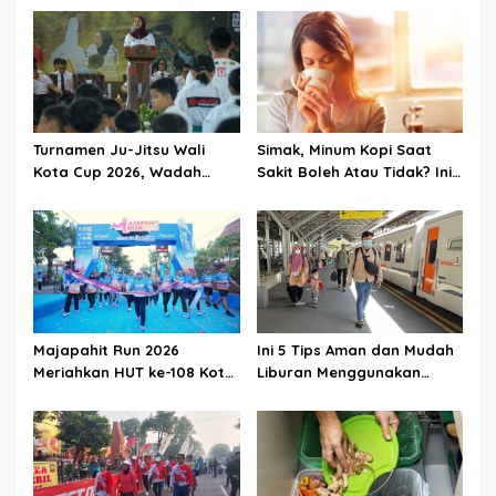
Turnamen Ju-Jitsu Wali
Simak, Minum Kopi Saat
Kota Cup 2026, Wadah
Sakit Boleh Atau Tidak? Ini
Pembinaan Atlet Sekaligus
Penjelasannya
Penggerak Ekonomi Lokal
Majapahit Run 2026
Ini 5 Tips Aman dan Mudah
Meriahkan HUT ke-108 Kota
Liburan Menggunakan
Mojokerto, 1.500 Pelari Ikut
Kereta Api
Ambil Bagian