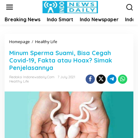
S
k
i
Breaking News
Indo Smart
Indo Newspaper
Indo
p
t
o
c
Homepage
/
Healthy Life
M
o
i
n
Minum Sperma Suami, Bisa Cegah
n
t
Covid-19, Fakta atau Hoax? Simak
u
e
m
Penjelasannya
n
S
t
Redaksi Indonewsdaily.com
7 July 2021
p
Healthy Life
e
r
m
a
S
u
a
m
i