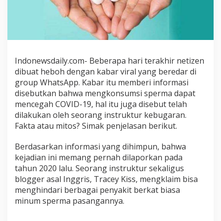
,
B
i
s
a
C
Indonewsdaily.com- Beberapa hari terakhir netizen
e
dibuat heboh dengan kabar viral yang beredar di
g
group WhatsApp. Kabar itu memberi informasi
a
disebutkan bahwa mengkonsumsi sperma dapat
h
C
mencegah COVID-19, hal itu juga disebut telah
o
dilakukan oleh seorang instruktur kebugaran.
v
Fakta atau mitos? Simak penjelasan berikut.
i
d
Berdasarkan informasi yang dihimpun, bahwa
-
kejadian ini memang pernah dilaporkan pada
1
tahun 2020 lalu. Seorang instruktur sekaligus
9
blogger asal Inggris, Tracey Kiss, mengklaim bisa
,
menghindari berbagai penyakit berkat biasa
F
minum sperma pasangannya.
a
k
t