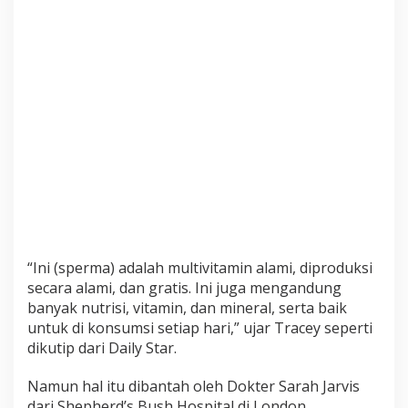
a
a
t
a
u
H
o
a
x
?
S
i
m
a
“Ini (sperma) adalah multivitamin alami, diproduksi
k
secara alami, dan gratis. Ini juga mengandung
P
banyak nutrisi, vitamin, dan mineral, serta baik
e
untuk di konsumsi setiap hari,” ujar Tracey seperti
n
j
dikutip dari Daily Star.
e
l
Namun hal itu dibantah oleh Dokter Sarah Jarvis
a
dari Shepherd’s Bush Hospital di London,