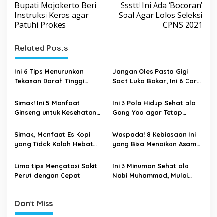
Bupati Mojokerto Beri
Ssstt! Ini Ada ‘Bocoran’
o
Instruksi Keras agar
Soal Agar Lolos Seleksi
s
Patuhi Prokes
CPNS 2021
t
Related Posts
n
a
Ini 6 Tips Menurunkan
Jangan Oles Pasta Gigi
v
Tekanan Darah Tinggi
Saat Luka Bakar, Ini 6 Cara
i
Secara Alami dan Tanpa
yang Benar Tangani Luka
Obat
Bakar
g
Simak! Ini 5 Manfaat
Ini 3 Pola Hidup Sehat ala
Ginseng untuk Kesehatan
Gong Yoo agar Tetap
a
Tubuh
Bugar di Usia 42 Tahun
t
Simak, Manfaat Es Kopi
Waspada! 8 Kebiasaan Ini
i
yang Tidak Kalah Hebat
yang Bisa Menaikan Asam
dengan Kopi Hangat
Lambung
o
Lima tips Mengatasi Sakit
Ini 3 Minuman Sehat ala
n
Perut dengan Cepat
Nabi Muhammad, Mulai
dari Kunyit Hingga Madu
Don't Miss