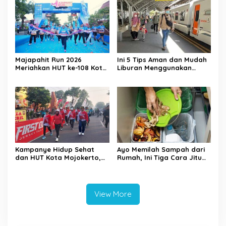
Majapahit Run 2026
Ini 5 Tips Aman dan Mudah
Meriahkan HUT ke-108 Kota
Liburan Menggunakan
Mojokerto, 1.500 Pelari Ikut
Kereta Api
Ambil Bagian
Kampanye Hidup Sehat
Ayo Memilah Sampah dari
dan HUT Kota Mojokerto,
Rumah, Ini Tiga Cara Jitu
DPRD Gelar Reses Fun
Mengelola Sampah di
Adventure Bike
Rumah
View More