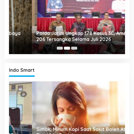
Polda Jatim Ungkap 178 Kasus 3C, Amankan
P
206 Tersangka Selama Juli 2026
P
T
Indo Smart
P
Simak, Minum Kopi Saat Sakit Boleh Atau