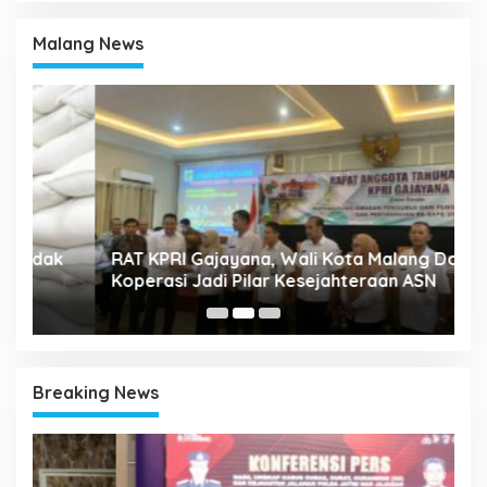
Malang News
A
k
RAT KPRI Gajayana, Wali Kota Malang Dorong
2
Koperasi Jadi Pilar Kesejahteraan ASN
Breaking News