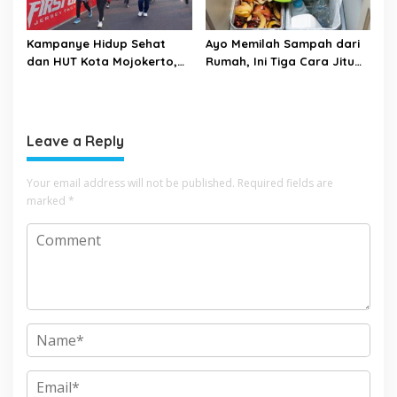
Kampanye Hidup Sehat
Ayo Memilah Sampah dari
dan HUT Kota Mojokerto,
Rumah, Ini Tiga Cara Jitu
DPRD Gelar Reses Fun
Mengelola Sampah di
Adventure Bike
Rumah
Leave a Reply
Your email address will not be published.
Required fields are
marked
*