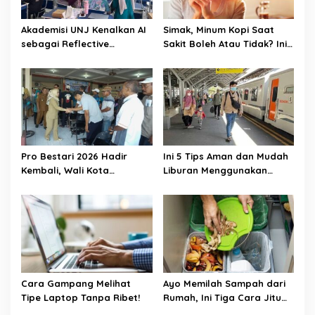
Akademisi UNJ Kenalkan AI
Simak, Minum Kopi Saat
sebagai Reflective
Sakit Boleh Atau Tidak? Ini
Feedback Tool untuk Guru
Penjelasannya
SD Kota Depok
Pro Bestari 2026 Hadir
Ini 5 Tips Aman dan Mudah
Kembali, Wali Kota
Liburan Menggunakan
Mojokerto Dorong Generasi
Kereta Api
Berprestasi Raih
Pendidikan Tinggi
Cara Gampang Melihat
Ayo Memilah Sampah dari
Tipe Laptop Tanpa Ribet!
Rumah, Ini Tiga Cara Jitu
Mengelola Sampah di