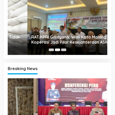
A
k
RAT KPRI Gajayana, Wali Kota Malang Dorong
2
Koperasi Jadi Pilar Kesejahteraan ASN
Breaking News