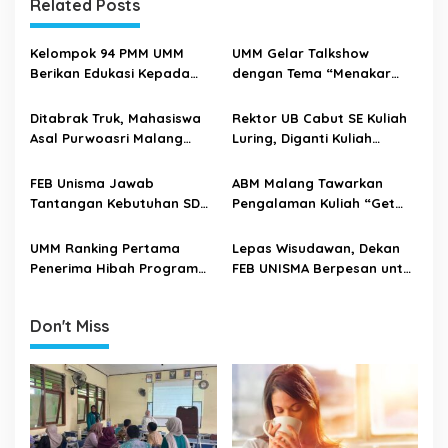
a
Related Posts
v
i
Kelompok 94 PMM UMM
UMM Gelar Talkshow
Berikan Edukasi Kepada
dengan Tema “Menakar
g
Siswa TK Muslimat NU 43
Kebijakan Pemerintah
a
Tentang TOGA
dalam Mempersiapkan SDM
Ditabrak Truk, Mahasiswa
Rektor UB Cabut SE Kuliah
t
Unggul dan Daya Saing
Asal Purwoasri Malang
Luring, Diganti Kuliah
Global”
Tewas Kecelakaan di
Daring
i
Jombang
FEB Unisma Jawab
ABM Malang Tawarkan
o
Tantangan Kebutuhan SDM
Pengalaman Kuliah “Get
n
Perbankan Syariah
More Than Just Study”
UMM Ranking Pertama
Lepas Wisudawan, Dekan
Penerima Hibah Program
FEB UNISMA Berpesan untuk
Kompetisi Kampus Merdeka
Jadi Lulusan yang Smart
dan Adaptive
Don't Miss