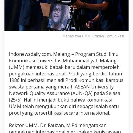
M
M
R
a
i
h
Mahasiswa UMM jurusan Komunikasi
S
e
r
Indonewsdaily.com, Malang – Program Studi Ilmu
t
Komunikasi Universitas Muhammadiyah Malang
i
(UMM) memasuki babak baru dalam memperoleh
f
pengakuan internasional. Prodi yang berdiri tahun
i
k
1986 ini berhasil menjadi Prodi Komunikasi kampus
a
swasta pertama yang meraih ASEAN University
s
Network Quality Assurance (AUN-QA) pada Selasa
i
(25/5). Hal ini menjadi bukti bahwa komunikasi
I
UMM telah mengukuhkan diri sebagai salah satu
n
prodi yang tersertifikasi secara internasional.
t
e
Rektor UMM, Dr. Fauzan, M.Pd mengatakan
r
pengakuan internasional merupakan keniscayaan
n