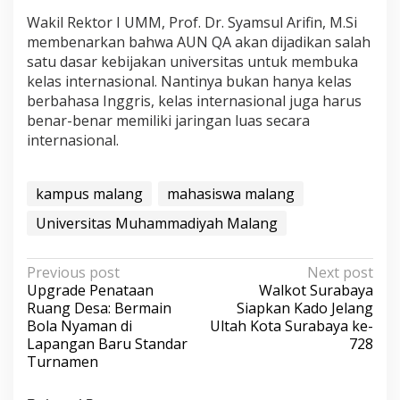
Wakil Rektor I UMM, Prof. Dr. Syamsul Arifin, M.Si
membenarkan bahwa AUN QA akan dijadikan salah
satu dasar kebijakan universitas untuk membuka
kelas internasional. Nantinya bukan hanya kelas
berbahasa Inggris, kelas internasional juga harus
benar-benar memiliki jaringan luas secara
internasional.
kampus malang
mahasiswa malang
Universitas Muhammadiyah Malang
P
Previous post
Next post
Upgrade Penataan
Walkot Surabaya
o
Ruang Desa: Bermain
Siapkan Kado Jelang
s
Bola Nyaman di
Ultah Kota Surabaya ke-
Lapangan Baru Standar
728
t
Turnamen
n