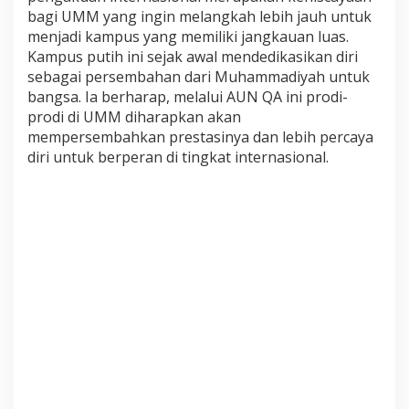
bagi UMM yang ingin melangkah lebih jauh untuk
a
menjadi kampus yang memiliki jangkauan luas.
s
i
Kampus putih ini sejak awal mendedikasikan diri
o
sebagai persembahan dari Muhammadiyah untuk
n
bangsa. Ia berharap, melalui AUN QA ini prodi-
a
prodi di UMM diharapkan akan
l
mempersembahkan prestasinya dan lebih percaya
A
diri untuk berperan di tingkat internasional.
U
N
-
Q
A