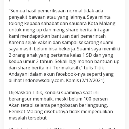
d
a
“Semua hasil pemeriksaan normal tidak ada
n
penyakit bawaan atau yang lainnya. Saya minta
V
tolong kepada sahabat dan saudara Kota Malang
i
untuk meng up dan meng share berita ini agar
r
kami mendapatkan bantuan dari pemerintah.
a
Karena sejak vaksin dan sampai sekarang suami
l
saya masih belum bisa bekerja. Suami saya memiliki
D
2 orang anak yang pertama kelas 1 SD dan yang
i
kedua umur 2 tahun. Sekali lagi mohon bantuan up
m
e
dan share berita ini. Terimakasih,” tulis Titik
d
Andayani dalam akun facebook-nya seperti yang
s
dilihat Indonewsdaily.com, Kamis (2/12/2021).
o
s
Dijelaskan Titik, kondisi suaminya saat ini
berangsur membaik, meski belum 100 persen.
Akan tetapi selama pengobatan berlangsung,
Pemkot Malang disebutnya tidak mempedulikan
masalah tersebut.