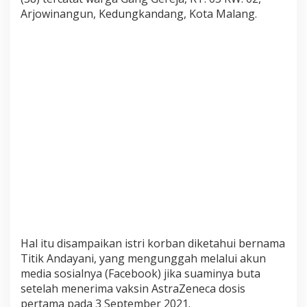
Arjowinangun, Kedungkandang, Kota Malang.
P
a
s
c
a
V
a
k
s
i
n
A
s
t
r
a
Z
Hal itu disampaikan istri korban diketahui bernama
e
Titik Andayani, yang mengunggah melalui akun
n
media sosialnya (Facebook) jika suaminya buta
e
setelah menerima vaksin AstraZeneca dosis
c
a
pertama pada 3 September 2021.