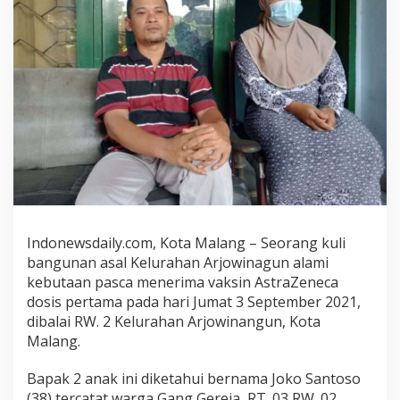
K
o
t
a
M
a
l
a
n
g
A
l
a
m
Indonewsdaily.com, Kota Malang – Seorang kuli
i
bangunan asal Kelurahan Arjowinagun alami
K
kebutaan pasca menerima vaksin AstraZeneca
e
dosis pertama pada hari Jumat 3 September 2021,
b
dibalai RW. 2 Kelurahan Arjowinangun, Kota
u
Malang.
t
a
Bapak 2 anak ini diketahui bernama Joko Santoso
a
(38) tercatat warga Gang Gereja, RT. 03 RW. 02,
n