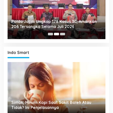
Polda Jatim Ungkap 178 Kasus 3C, Amankan
P
206 Tersangka Selama Juli 2026
P
T
Indo Smart
Simak, Minum Kopi Saat Sakit Boleh Atau
P
ta
Tidak? Ini Penjelasannya
M
P