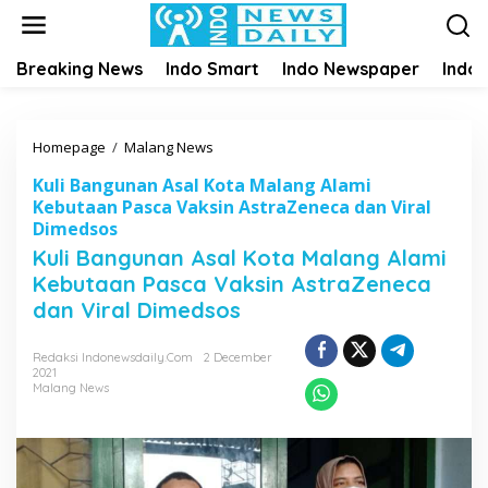
S
k
i
Breaking News
Indo Smart
Indo Newspaper
Indo
p
t
o
c
Homepage
/
Malang News
K
o
u
n
Kuli Bangunan Asal Kota Malang Alami
l
t
Kebutaan Pasca Vaksin AstraZeneca dan Viral
i
e
Dimedsos
B
n
Kuli Bangunan Asal Kota Malang Alami
a
t
n
Kebutaan Pasca Vaksin AstraZeneca
g
dan Viral Dimedsos
u
n
Redaksi Indonewsdaily.com
2 December
a
2021
n
Malang News
A
s
a
l