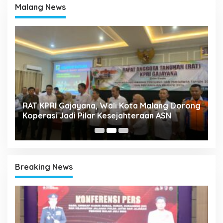
Malang News
k
RAT KPRI Gajayana, Wali Kota Malang Dorong
A
Koperasi Jadi Pilar Kesejahteraan ASN
2
Breaking News