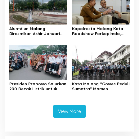
Alun-Alun Malang
Kapolresta Malang Kota
Diresmikan Akhir Januari
Roadshow Forkopimda,
2026
Perkuat Sinergi dan
Pemetaan Kamtibmas
Presiden Prabowo Salurkan
Kota Malang “Gowes Peduli
200 Becak Listrik untuk
Sumatra” Momen
Warga Kota Malang
Bersepeda Sambil Berbagi
View More