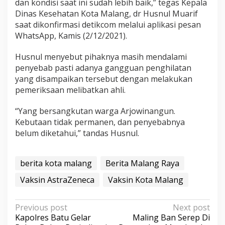
dan kondisi saat ini sudah lebih baik,” tegas Kepala
Dinas Kesehatan Kota Malang, dr Husnul Muarif
saat dikonfirmasi detikcom melalui aplikasi pesan
WhatsApp, Kamis (2/12/2021).
Husnul menyebut pihaknya masih mendalami
penyebab pasti adanya gangguan penghilatan
yang disampaikan tersebut dengan melakukan
pemeriksaan melibatkan ahli.
“Yang bersangkutan warga Arjowinangun.
Kebutaan tidak permanen, dan penyebabnya
belum diketahui,” tandas Husnul.
berita kota malang
Berita Malang Raya
Vaksin AstraZeneca
Vaksin Kota Malang
P
Previous post
Next post
Kapolres Batu Gelar
Maling Ban Serep Di
o