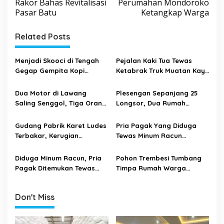
Rakor Bahas Revitalisasi
Perumahan Mondoroko
s
Pasar Batu
Ketangkap Warga
t
Related Posts
n
a
Menjadi Skooci di Tengah
Pejalan Kaki Tua Tewas
v
Gegap Gempita Kopi
Ketabrak Truk Muatan Kayu
i
Kekinian
di Gondanglegi
g
Dua Motor di Lawang
Plesengan Sepanjang 25
Saling Senggol, Tiga Orang
Longsor, Dua Rumah
a
Alami Luka Parah
Warga Muharto Terancam
t
Ambrol
Gudang Pabrik Karet Ludes
Pria Pagak Yang Diduga
i
Terbakar, Kerugian
Tewas Minum Racun
Mencapai 500 Juta Rupiah
Tinggalkan Surat Wasiat
o
Diduga Minum Racun, Pria
Pohon Trembesi Tumbang
n
Pagak Ditemukan Tewas
Timpa Rumah Warga
Dalam Kamar Tidurnya
Sukoanyar
Don't Miss