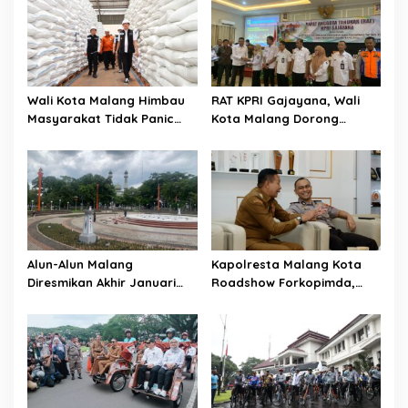
Wali Kota Malang Himbau
RAT KPRI Gajayana, Wali
Masyarakat Tidak Panic
Kota Malang Dorong
Buying Jelang Lebaran
Koperasi Jadi Pilar
Kesejahteraan ASN
Alun-Alun Malang
Kapolresta Malang Kota
Diresmikan Akhir Januari
Roadshow Forkopimda,
2026
Perkuat Sinergi dan
Pemetaan Kamtibmas