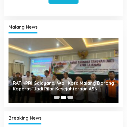
Malang News
k
RAT KPRI Gajayana, Wali Kota Malang Dorong
A
Koperasi Jadi Pilar Kesejahteraan ASN
2
Breaking News