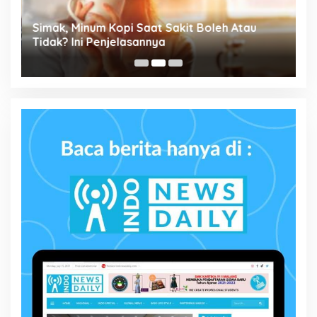
Simak, Minum Kopi Saat Sakit Boleh Atau
P
ta
Tidak? Ini Penjelasannya
M
P