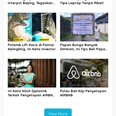
Interpol Beijing, Tegaskan
Tipe Laptop Tanpa Ribet!
Komitmen Berantas
Kejahatan Transnasional
Polemik Lift Kaca di Pantai
Papan Bunga Banyak
Kelingking, Ini Kata Investor
Diminati, Ini Tips Beli Papan
Bunga Ala Bali Florist
Ini Kata Niluh Djelantik
Pulau Bali Kaji Penyetopan
Terkait Penyetopan AIRBNB
AIRBNB
di Bali
View More