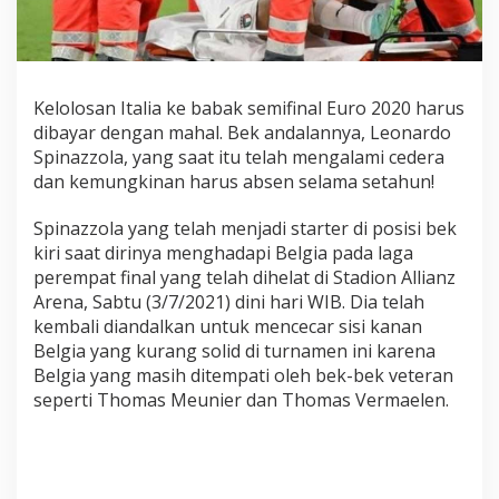
,
H
a
r
u
Kelolosan Italia ke babak semifinal Euro 2020 harus
s
dibayar dengan mahal. Bek andalannya, Leonardo
A
Spinazzola, yang saat itu telah mengalami cedera
b
dan kemungkinan harus absen selama setahun!
s
e
Spinazzola yang telah menjadi starter di posisi bek
n
kiri saat dirinya menghadapi Belgia pada laga
K
perempat final yang telah dihelat di Stadion Allianz
u
r
Arena, Sabtu (3/7/2021) dini hari WIB. Dia telah
a
kembali diandalkan untuk mencecar sisi kanan
n
Belgia yang kurang solid di turnamen ini karena
g
Belgia yang masih ditempati oleh bek-bek veteran
L
seperti Thomas Meunier dan Thomas Vermaelen.
e
b
i
h
1