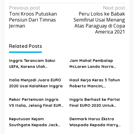
P
Previous post
Next post
Toni Kroos Putuskan
Peru Lolos ke Babak
o
Pensiun Dari Timnas
Semifinal Usai Menang
s
Jerman
Atas Paraguay di Copa
America 2021
t
n
Related Posts
a
v
Inggris Terancam Saksi
Jam Mahal Pembalap
i
UEFA, Karena Ulah
McLaren Lando Norris
Suporternya Saat Final
Telah Dicuri Usai Nonton
g
EURO 2020
Final EURO 2020
Italia Menjadi Juara EURO
Hasil Kerja Keras 3 Tahun
a
2020 Usai Kalahkan Inggris
Roberto Mancini,
t
Membuahkan Hasil Manis
i
Rekor Pertemuan Inggris
Inggris Berhasil ke Partai
VS Italia, Jelang Final EURO
Final EURO 2020 Untuk
o
2020
Pertama Kalinya
n
Keputusan Kejam
Denmark Harus Ekstra
Southgate Kepada Jack
Waspada Kepada Harry
Grealish Yang Membuahkan
Kane