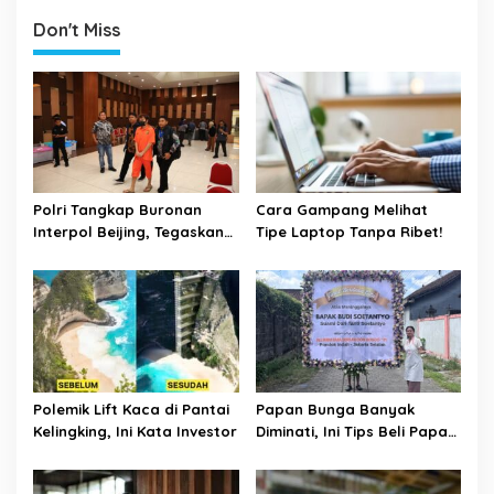
Hasil Manis
Don't Miss
Polri Tangkap Buronan
Cara Gampang Melihat
Interpol Beijing, Tegaskan
Tipe Laptop Tanpa Ribet!
Komitmen Berantas
Kejahatan Transnasional
Polemik Lift Kaca di Pantai
Papan Bunga Banyak
Kelingking, Ini Kata Investor
Diminati, Ini Tips Beli Papan
Bunga Ala Bali Florist