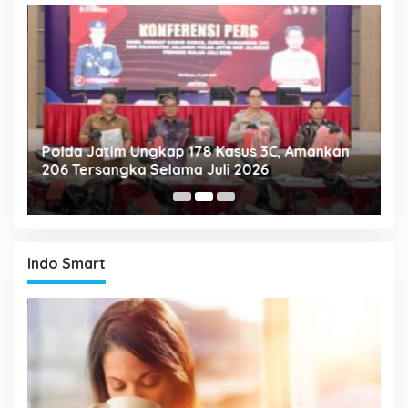
Polda Jatim Ungkap 178 Kasus 3C, Amankan
P
206 Tersangka Selama Juli 2026
P
T
Indo Smart