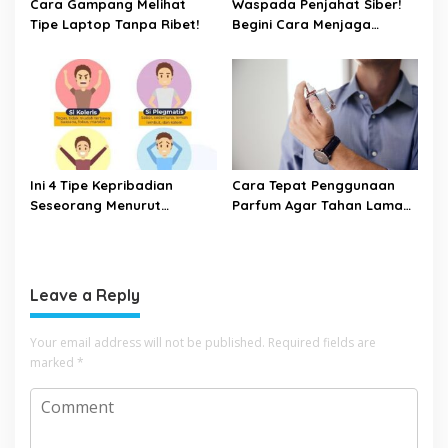
Cara Gampang Melihat
Waspada Penjahat Siber!
Tipe Laptop Tanpa Ribet!
Begini Cara Menjaga
Keamanan Kata Sandi Anda
Ini 4 Tipe Kepribadian
Cara Tepat Penggunaan
Seseorang Menurut
Parfum Agar Tahan Lama
Psikologi, Kamu yang
Seharian
Mana?
Leave a Reply
Your email address will not be published.
Required fields are
marked
*