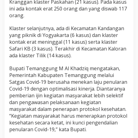
Kranggan klaster Paskahan (21 kasus). Pada kasus
e
ini ada kontak erat 250 orang dan yang diswab 117
s
orang.
e
h
Klaster selanjutnya, ada di Kecamatan Kandangan
a
t
yang piknik di Yogyakarta (6 kasus) dan klaster
a
kontak erat meninggal (11 kasus) serta klaster
n
Safari KB (3 kasus). Terakhir di Kecamatan Kaloran
ada klaster Tilik (14 kasus).
Bupati Temanggung M Al Khadziq mengatakan,
Pemerintah Kabupaten Temanggung melalui
Satgas Covid-19 berusaha menekan laju penularan
Covid-19 dengan optimalisasi kinerja. Diantaranya
pemberian ijin kegiatan masyarakat lebih selektif
dan pengawasan pelaksanaan kegiatan
masyarakat dalam penerapan protokol kesehatan.
“Kegiatan masyarakat harus menerapkan protokol
kesehatan secara ketat, ini kunci pengendalian
penularan Covid-19,” kata Bupati.