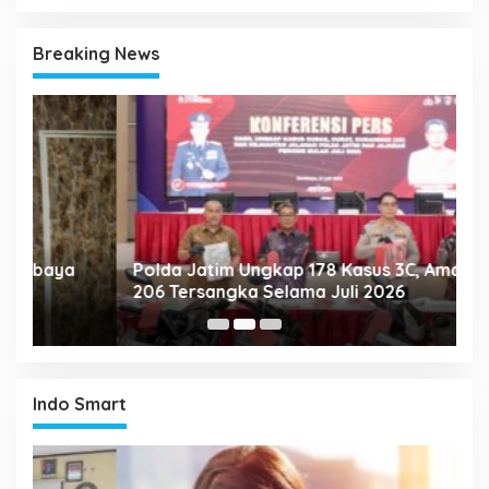
Breaking News
Polda Jatim Ungkap 178 Kasus 3C, Amankan
P
206 Tersangka Selama Juli 2026
P
T
Indo Smart