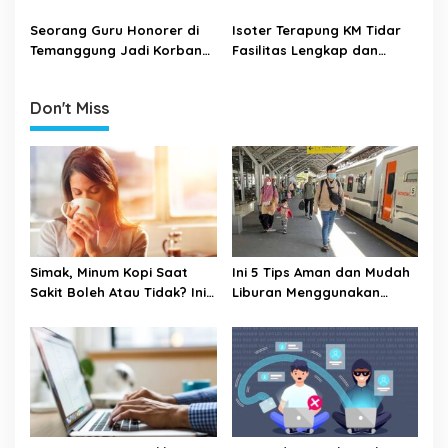
n
Seluruh Masyarakat
Kedatangan Internasional
Jadi 7 Hari
Seorang Guru Honorer di
Isoter Terapung KM Tidar
Temanggung Jadi Korban
Fasilitas Lengkap dan
Penipuan dan Peretasan
Layanan Prima
Data Pribadi
Don't Miss
Simak, Minum Kopi Saat
Ini 5 Tips Aman dan Mudah
Sakit Boleh Atau Tidak? Ini
Liburan Menggunakan
Penjelasannya
Kereta Api