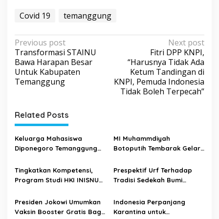
Covid 19
temanggung
P
Previous post
Next post
Transformasi STAINU
Fitri DPP KNPI,
o
Bawa Harapan Besar
“Harusnya Tidak Ada
s
Untuk Kabupaten
Ketum Tandingan di
Temanggung
KNPI, Pemuda Indonesia
t
Tidak Boleh Terpecah”
n
a
Related Posts
v
i
Keluarga Mahasiswa
MI Muhammdiyah
Diponegoro Temanggung
Botoputih Tembarak Gelar
g
Gelar Creation untuk
Kegiatan Sabtu Sehat dan
a
Implementasikan Tri
Bersih-bersih
Tingkatkan Kompetensi,
Prespektif Urf Terhadap
t
Dharma Perguruan Tinggi
Program Studi HKI INISNU
Tradisi Sedekah Bumi
Gandeng PN Temanggung
Didalam Ranah Perdesaan
i
Khususnya Tanah Jawa
Presiden Jokowi Umumkan
Indonesia Perpanjang
o
Vaksin Booster Gratis Bagi
Karantina untuk