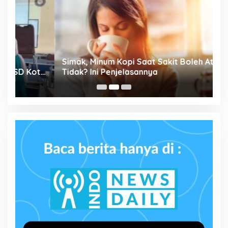
P
Simak, Minum Kopi Saat Sakit Boleh Atau
M
ta
Tidak? Ini Penjelasannya
P