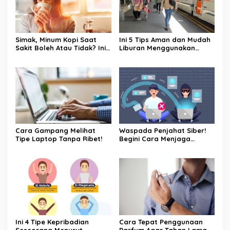
Simak, Minum Kopi Saat
Ini 5 Tips Aman dan Mudah
Sakit Boleh Atau Tidak? Ini
Liburan Menggunakan
Penjelasannya
Kereta Api
Cara Gampang Melihat
Waspada Penjahat Siber!
Tipe Laptop Tanpa Ribet!
Begini Cara Menjaga
Keamanan Kata Sandi Anda
Ini 4 Tipe Kepribadian
Cara Tepat Penggunaan
Seseorang Menurut
Parfum Agar Tahan Lama