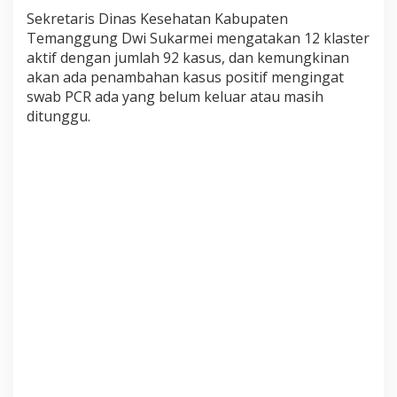
9
Sekretaris Dinas Kesehatan Kabupaten
d
Temanggung Dwi Sukarmei mengatakan 12 klaster
i
aktif dengan jumlah 92 kasus, dan kemungkinan
T
akan ada penambahan kasus positif mengingat
e
swab PCR ada yang belum keluar atau masih
m
a
ditunggu.
n
g
g
u
n
g
,
M
a
s
y
a
r
a
k
a