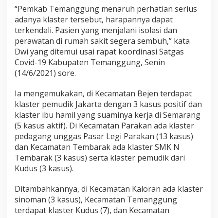
“Pemkab Temanggung menaruh perhatian serius
t
adanya klaster tersebut, harapannya dapat
D
i
terkendali. Pasien yang menjalani isolasi dan
h
perawatan di rumah sakit segera sembuh,” kata
a
Dwi yang ditemui usai rapat koordinasi Satgas
r
Covid-19 Kabupaten Temanggung, Senin
a
(14/6/2021) sore.
p
S
Ia mengemukakan, di Kecamatan Bejen terdapat
a
klaster pemudik Jakarta dengan 3 kasus positif dan
d
klaster ibu hamil yang suaminya kerja di Semarang
a
(5 kasus aktif). Di Kecamatan Parakan ada klaster
r
pedagang unggas Pasar Legi Parakan (13 kasus)
P
r
dan Kecamatan Tembarak ada klaster SMK N
o
Tembarak (3 kasus) serta klaster pemudik dari
t
Kudus (3 kasus).
o
k
Ditambahkannya, di Kecamatan Kaloran ada klaster
o
sinoman (3 kasus), Kecamatan Temanggung
l
terdapat klaster Kudus (7), dan Kecamatan
K