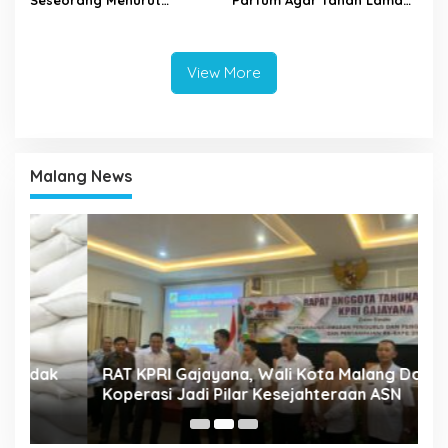
Psikologi, Kamu yang
Seharian
Mana?
View More
Malang News
A
k
RAT KPRI Gajayana, Wali Kota Malang Dorong
2
Koperasi Jadi Pilar Kesejahteraan ASN