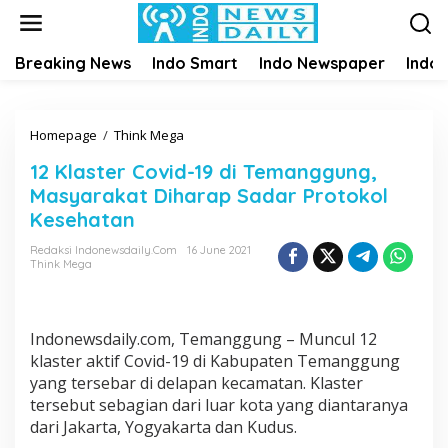
S
k
i
Breaking News
Indo Smart
Indo Newspaper
Indo
p
t
o
c
Homepage
/
Think Mega
1
o
2
n
12 Klaster Covid-19 di Temanggung,
K
t
Masyarakat Diharap Sadar Protokol
l
e
a
Kesehatan
n
s
t
Redaksi Indonewsdaily.com
16 June 2021
t
Think Mega
e
r
C
o
Indonewsdaily.com, Temanggung – Muncul 12
v
klaster aktif Covid-19 di Kabupaten Temanggung
i
yang tersebar di delapan kecamatan. Klaster
d
tersebut sebagian dari luar kota yang diantaranya
-
dari Jakarta, Yogyakarta dan Kudus.
1