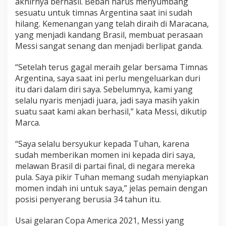
akhirnya berhasil. Beban harus menyumbang
g
sesuatu untuk timnas Argentina saat ini sudah
e
hilang. Kemenangan yang telah diraih di Maracana,
n
yang menjadi kandang Brasil, membuat perasaan
t
Messi sangat senang dan menjadi berlipat ganda.
i
n
“Setelah terus gagal meraih gelar bersama Timnas
a
Argentina, saya saat ini perlu mengeluarkan duri
itu dari dalam diri saya. Sebelumnya, kami yang
selalu nyaris menjadi juara, jadi saya masih yakin
suatu saat kami akan berhasil,” kata Messi, dikutip
Marca.
“Saya selalu bersyukur kepada Tuhan, karena
sudah memberikan momen ini kepada diri saya,
melawan Brasil di partai final, di negara mereka
pula. Saya pikir Tuhan memang sudah menyiapkan
momen indah ini untuk saya,” jelas pemain dengan
posisi penyerang berusia 34 tahun itu.
Usai gelaran Copa America 2021, Messi yang