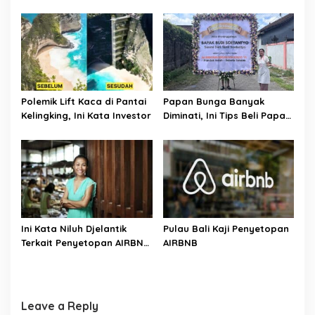
Komitmen Berantas
Kejahatan Transnasional
Polemik Lift Kaca di Pantai
Papan Bunga Banyak
Kelingking, Ini Kata Investor
Diminati, Ini Tips Beli Papan
Bunga Ala Bali Florist
Ini Kata Niluh Djelantik
Pulau Bali Kaji Penyetopan
Terkait Penyetopan AIRBNB
AIRBNB
di Bali
Leave a Reply