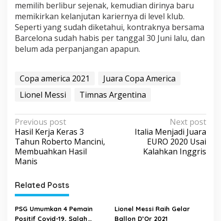
memilih berlibur sejenak, kemudian dirinya baru
memikirkan kelanjutan kariernya di level klub.
Seperti yang sudah diketahui, kontraknya bersama
Barcelona sudah habis per tanggal 30 Juni lalu, dan
belum ada perpanjangan apapun.
Copa america 2021
Juara Copa America
Lionel Messi
Timnas Argentina
P
Previous post
Next post
Hasil Kerja Keras 3
Italia Menjadi Juara
o
Tahun Roberto Mancini,
EURO 2020 Usai
s
Membuahkan Hasil
Kalahkan Inggris
Manis
t
n
Related Posts
a
v
PSG Umumkan 4 Pemain
Lionel Messi Raih Gelar
i
Positif Covid-19, Salah
Ballon D’Or 2021