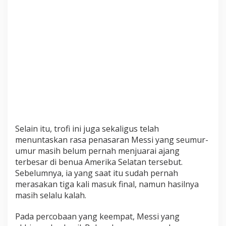
k
a
n
G
e
l
a
r
J
u
a
r
Selain itu, trofi ini juga sekaligus telah
a
menuntaskan rasa penasaran Messi yang seumur-
B
umur masih belum pernah menjuarai ajang
e
terbesar di benua Amerika Selatan tersebut.
r
s
Sebelumnya, ia yang saat itu sudah pernah
a
merasakan tiga kali masuk final, namun hasilnya
m
masih selalu kalah.
a
A
Pada percobaan yang keempat, Messi yang
r