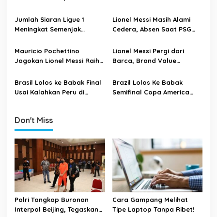
Satunya Lionel Messi
g
Jumlah Siaran Ligue 1
Lionel Messi Masih Alami
a
Meningkat Semenjak
Cedera, Absen Saat PSG
t
Kepindahan Messi ke PSG
melawan Bordeaux Nanti
i
Mauricio Pochettino
Lionel Messi Pergi dari
Jagokan Lionel Messi Raih
Barca, Brand Value
o
Ballon d’Or 2021
Barcelona Terancam Turun
n
Brasil Lolos ke Babak Final
Brazil Lolos Ke Babak
Usai Kalahkan Peru di
Semifinal Copa America
Semifinal Copa America
2021 Usai Kalahkan Chile
2021
Don't Miss
Polri Tangkap Buronan
Cara Gampang Melihat
Interpol Beijing, Tegaskan
Tipe Laptop Tanpa Ribet!