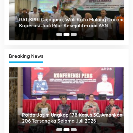
A
k
RAT KPRI Gajayana, Wali Kota Malang Dorong
2
Koperasi Jadi Pilar Kesejahteraan ASN
Breaking News
Polda Jatim Ungkap 178 Kasus 3C, Amankan
P
206 Tersangka Selama Juli 2026
P
T