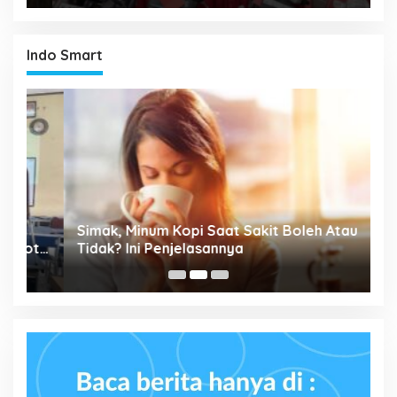
Indo Smart
P
Simak, Minum Kopi Saat Sakit Boleh Atau
M
ta
Tidak? Ini Penjelasannya
P