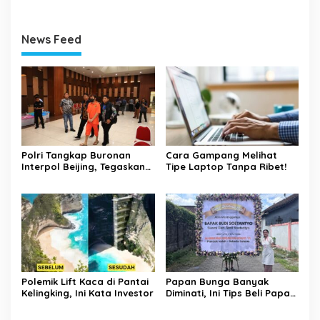
News Feed
Polri Tangkap Buronan
Cara Gampang Melihat
Interpol Beijing, Tegaskan
Tipe Laptop Tanpa Ribet!
Komitmen Berantas
Kejahatan Transnasional
Polemik Lift Kaca di Pantai
Papan Bunga Banyak
Kelingking, Ini Kata Investor
Diminati, Ini Tips Beli Papan
Bunga Ala Bali Florist