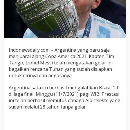
a
L
e
g
a
d
a
n
B
Indonewsdaily.com – Argentina yang baru saja
a
menjuarai ajang Copa America 2021. Kapten Tim
h
Tango, Lionel Messi telah mengatakan gelar ini
a
bagaikan rencana Tuhan yang sudah disiapkan
g
untuk dirinya dan negaranya.
i
a
Argentina sata itu berhasil mengalahkan Brasil 1-0
M
di laga final, Minggu (11/7/2021) pagi WIB. Prestasi
e
ini telah berhasil memutus dahaga Albiceleste yang
n
sudah melalui 28 tahun tanpa gelar.
d
a
p
a
t