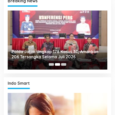
Breaking News
Polda Jatim Ungkap 178 Kasus 3C, Amankan
P
206 Tersangka Selama Juli 2026
P
T
Indo Smart