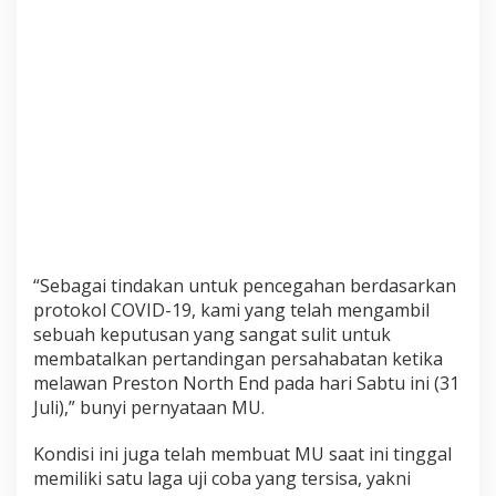
a
n
P
r
e
s
t
o
n
N
o
r
“Sebagai tindakan untuk pencegahan berdasarkan
t
protokol COVID-19, kami yang telah mengambil
h
E
sebuah keputusan yang sangat sulit untuk
n
membatalkan pertandingan persahabatan ketika
d
melawan Preston North End pada hari Sabtu ini (31
Juli),” bunyi pernyataan MU.
Kondisi ini juga telah membuat MU saat ini tinggal
memiliki satu laga uji coba yang tersisa, yakni