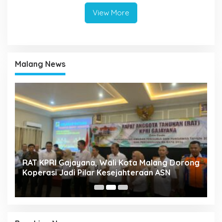
View More
Malang News
k
RAT KPRI Gajayana, Wali Kota Malang Dorong
A
Koperasi Jadi Pilar Kesejahteraan ASN
2