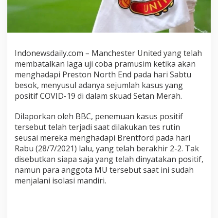
B
a
t
a
l
k
Indonewsdaily.com – Manchester United yang telah
a
membatalkan laga uji coba pramusim ketika akan
n
menghadapi Preston North End pada hari Sabtu
L
besok, menyusul adanya sejumlah kasus yang
a
positif COVID-19 di dalam skuad Setan Merah.
g
a
Dilaporkan oleh BBC, penemuan kasus positif
U
tersebut telah terjadi saat dilakukan tes rutin
j
seusai mereka menghadapi Brentford pada hari
i
Rabu (28/7/2021) lalu, yang telah berakhir 2-2. Tak
C
disebutkan siapa saja yang telah dinyatakan positif,
o
b
namun para anggota MU tersebut saat ini sudah
a
menjalani isolasi mandiri.
d
e
n
g