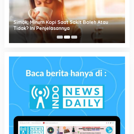
Simak, Minum Kopi Saat Sakit Boleh Atau
P
ta
Tidak? Ini Penjelasannya
M
P