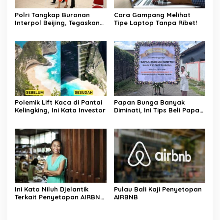
Polri Tangkap Buronan
Cara Gampang Melihat
Interpol Beijing, Tegaskan
Tipe Laptop Tanpa Ribet!
Komitmen Berantas
Kejahatan Transnasional
Polemik Lift Kaca di Pantai
Papan Bunga Banyak
Kelingking, Ini Kata Investor
Diminati, Ini Tips Beli Papan
Bunga Ala Bali Florist
Ini Kata Niluh Djelantik
Pulau Bali Kaji Penyetopan
Terkait Penyetopan AIRBNB
AIRBNB
di Bali