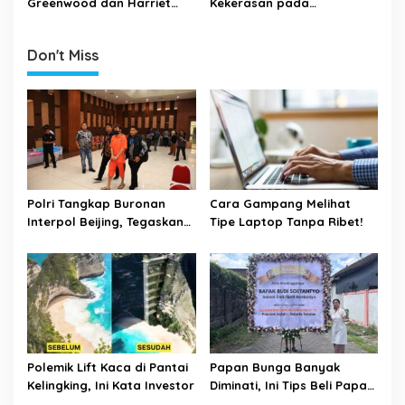
Greenwood dan Harriet
Kekerasan pada
Robson Kini Tengah Menjadi
Kekasihnya, Greenwood
Sorotan
Ditahan Polisi dan
Don't Miss
Dibekukan dari Skuad MU
Polri Tangkap Buronan
Cara Gampang Melihat
Interpol Beijing, Tegaskan
Tipe Laptop Tanpa Ribet!
Komitmen Berantas
Kejahatan Transnasional
Polemik Lift Kaca di Pantai
Papan Bunga Banyak
Kelingking, Ini Kata Investor
Diminati, Ini Tips Beli Papan
Bunga Ala Bali Florist