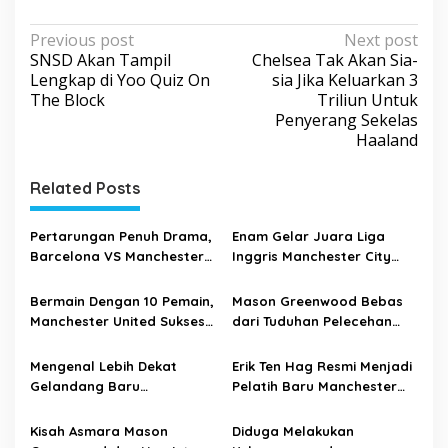
P
Previous post
Next post
SNSD Akan Tampil
Chelsea Tak Akan Sia-
o
Lengkap di Yoo Quiz On
sia Jika Keluarkan 3
s
The Block
Triliun Untuk
Penyerang Sekelas
t
Haaland
n
a
Related Posts
v
i
Pertarungan Penuh Drama,
Enam Gelar Juara Liga
Barcelona VS Manchester
Inggris Manchester City
g
United Berakhir 2-2
Terancam Diserahkan ke
a
Liverpool dan MU
Bermain Dengan 10 Pemain,
Mason Greenwood Bebas
t
Manchester United Sukses
dari Tuduhan Pelecehan
Menumbangkan Crystal
Seksual dan Pembunuhan
i
Palace
Mengenal Lebih Dekat
Erik Ten Hag Resmi Menjadi
o
Gelandang Baru
Pelatih Baru Manchester
n
Manchester United, Marcel
United
Sabitzer!
Kisah Asmara Mason
Diduga Melakukan