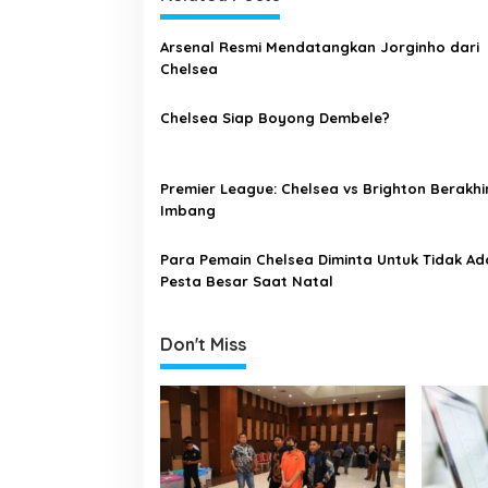
n
a
Arsenal Resmi Mendatangkan Jorginho dari
v
Chelsea
i
g
Chelsea Siap Boyong Dembele?
a
t
Premier League: Chelsea vs Brighton Berakhi
i
Imbang
o
Para Pemain Chelsea Diminta Untuk Tidak A
n
Pesta Besar Saat Natal
Don't Miss