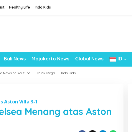
ist
Healthy Life
Indo Kids
Bali News
Mojokerto News
Global News
ID
do News on Youtube
Think Mega
Indo Kids
 Aston Villa 3-1
elsea Menang atas Aston