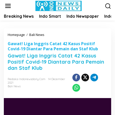
S
k
i
Breaking News
Indo Smart
Indo Newspaper
Indo
p
t
o
c
Homepage
/
Bali News
G
o
a
n
Gawat! Liga Inggris Catat 42 Kasus Positif
w
t
Covid-19 Diantar Para Pemain dan Staf Klub
a
e
Gawat! Liga Inggris Catat 42 Kasus
t
n
!
Positif Covid-19 Diantara Para Pemain
t
L
dan Staf Klub
i
g
Redaksi Indonewsdaily.com
14 December
a
2021
I
Bali News
n
g
g
r
i