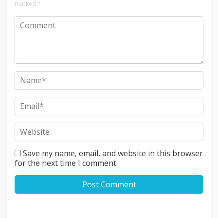
marked
*
Save my name, email, and website in this browser
for the next time I comment.