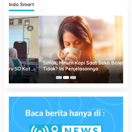
Indo Smart
P
Simak, Minum Kopi Saat Sakit Boleh Atau
M
ta
Tidak? Ini Penjelasannya
P