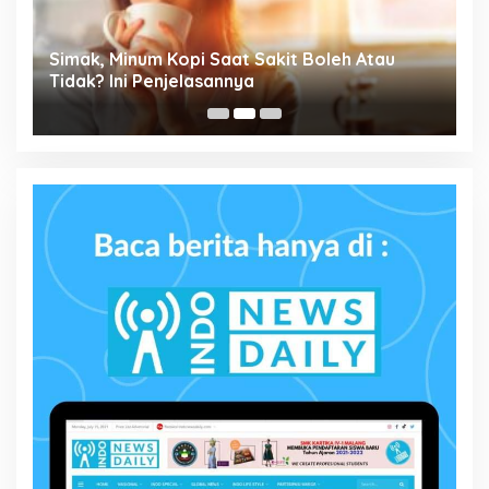
Simak, Minum Kopi Saat Sakit Boleh Atau
P
ta
Tidak? Ini Penjelasannya
M
P