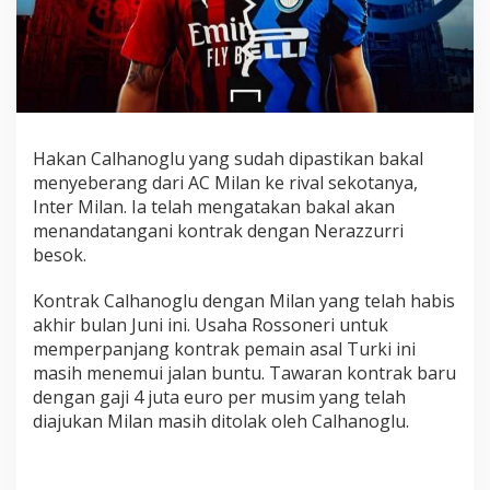
e
r
a
p
a
t
k
Hakan Calhanoglu yang sudah dipastikan bakal
e
menyeberang dari AC Milan ke rival sekotanya,
I
Inter Milan. Ia telah mengatakan bakal akan
n
t
menandatangani kontrak dengan Nerazzurri
e
besok.
r
M
Kontrak Calhanoglu dengan Milan yang telah habis
i
akhir bulan Juni ini. Usaha Rossoneri untuk
l
memperpanjang kontrak pemain asal Turki ini
a
masih menemui jalan buntu. Tawaran kontrak baru
n
dengan gaji 4 juta euro per musim yang telah
diajukan Milan masih ditolak oleh Calhanoglu.