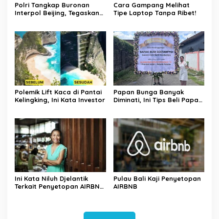
Polri Tangkap Buronan
Cara Gampang Melihat
Interpol Beijing, Tegaskan
Tipe Laptop Tanpa Ribet!
Komitmen Berantas
Kejahatan Transnasional
Polemik Lift Kaca di Pantai
Papan Bunga Banyak
Kelingking, Ini Kata Investor
Diminati, Ini Tips Beli Papan
Bunga Ala Bali Florist
Ini Kata Niluh Djelantik
Pulau Bali Kaji Penyetopan
Terkait Penyetopan AIRBNB
AIRBNB
di Bali