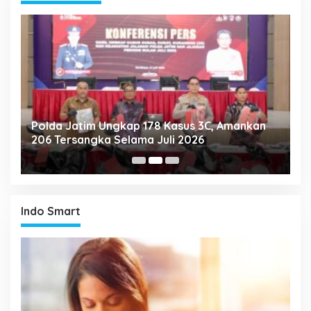
Polda Jatim Ungkap 178 Kasus 3C, Amankan
P
206 Tersangka Selama Juli 2026
P
T
Indo Smart