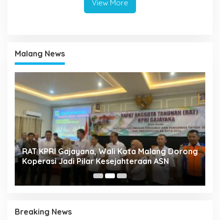
View More
Malang News
k
RAT KPRI Gajayana, Wali Kota Malang Dorong
A
Koperasi Jadi Pilar Kesejahteraan ASN
2
Breaking News