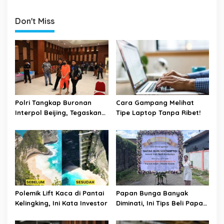
Milan
Don't Miss
Polri Tangkap Buronan
Cara Gampang Melihat
Interpol Beijing, Tegaskan
Tipe Laptop Tanpa Ribet!
Komitmen Berantas
Kejahatan Transnasional
Polemik Lift Kaca di Pantai
Papan Bunga Banyak
Kelingking, Ini Kata Investor
Diminati, Ini Tips Beli Papan
Bunga Ala Bali Florist