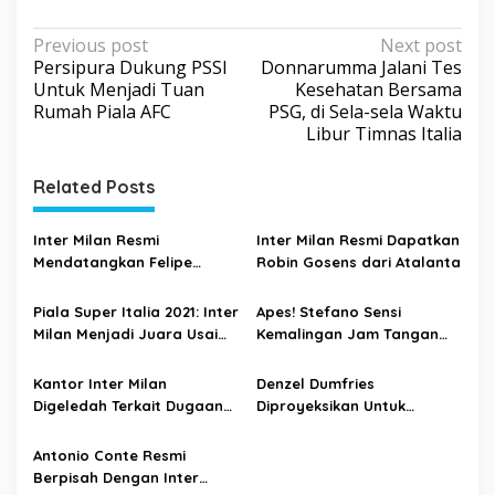
P
Previous post
Next post
Persipura Dukung PSSI
Donnarumma Jalani Tes
o
Untuk Menjadi Tuan
Kesehatan Bersama
s
Rumah Piala AFC
PSG, di Sela-sela Waktu
Libur Timnas Italia
t
n
Related Posts
a
v
Inter Milan Resmi
Inter Milan Resmi Dapatkan
i
Mendatangkan Felipe
Robin Gosens dari Atalanta
Caicedo dari Genoa
g
Piala Super Italia 2021: Inter
Apes! Stefano Sensi
a
Milan Menjadi Juara Usai
Kemalingan Jam Tangan
t
Kalahkan Juventus
Seharga 1,1 M
i
Kantor Inter Milan
Denzel Dumfries
Digeledah Terkait Dugaan
Diproyeksikan Untuk
o
Pemalsuan Laporan
Menggantikan Posisi dari
n
Keuangan Transfer Pemain
Achraf Hakimi
Antonio Conte Resmi
Berpisah Dengan Inter